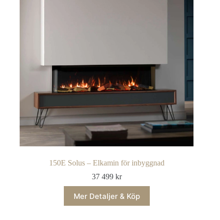
150E Solus – Elkamin för inbyggnad
37 499
kr
Mer Detaljer & Köp