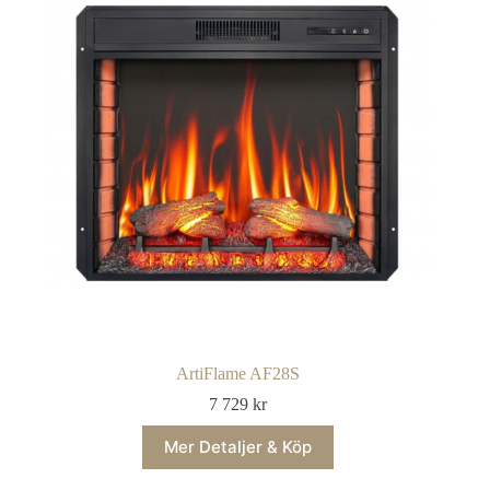
ArtiFlame AF28S
7 729
kr
Mer Detaljer & Köp