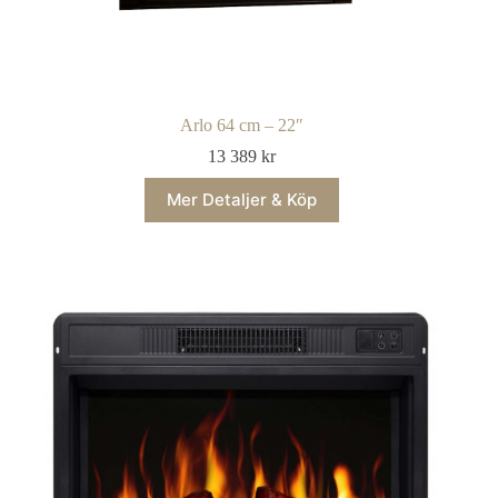
Arlo 64 cm – 22″
13 389
kr
Mer Detaljer & Köp