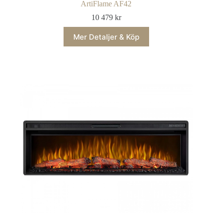
ArtiFlame AF42
10 479
kr
Mer Detaljer & Köp