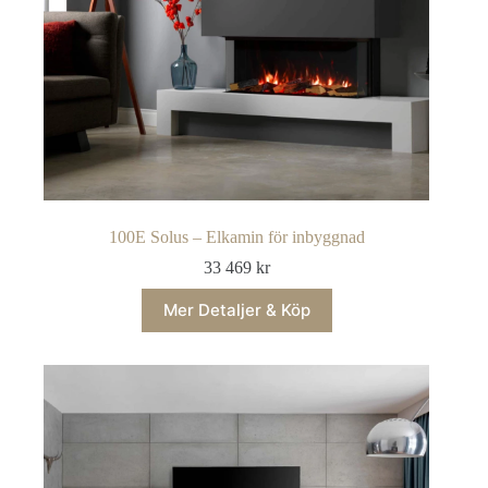
100E Solus – Elkamin för inbyggnad
33 469
kr
Mer Detaljer & Köp