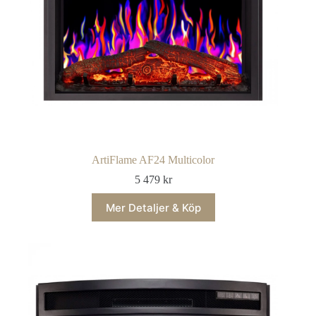
ArtiFlame AF24 Multicolor
5 479
kr
Mer Detaljer & Köp