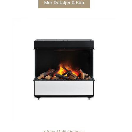
Mer Detaljer & Köp
3 Step Multi Optimyst