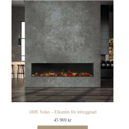
180E Solus – Elkamin för inbyggnad
45 969
kr