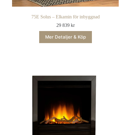
75E Solus – Elkamin för inbyggnad
29 839
kr
Mer Detaljer & Köp