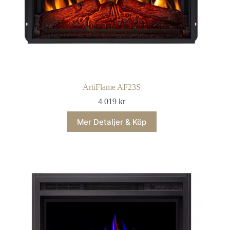
ArtiFlame AF23S
4 019
kr
Mer Detaljer & Köp