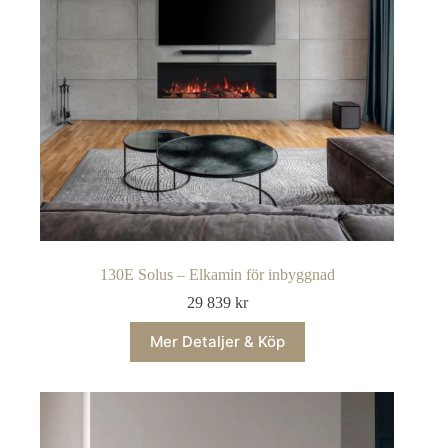
130E Solus – Elkamin för inbyggnad
29 839
kr
Mer Detaljer & Köp