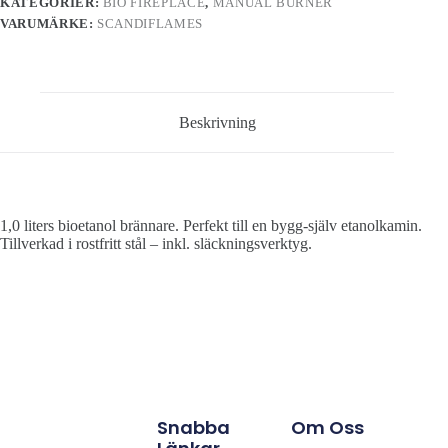
KATEGORIER:
BIO FIREPLACE
,
MANUAL BURNER
VARUMÄRKE:
SCANDIFLAMES
Beskrivning
1,0 liters bioetanol brännare. Perfekt till en bygg-själv etanolkamin.
Tillverkad i rostfritt stål – inkl. släckningsverktyg.
Snabba
Om Oss