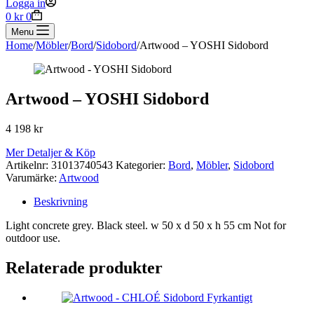
Logga in
Shopping
0
kr
0
cart
Menu
Home
/
Möbler
/
Bord
/
Sidobord
/
Artwood – YOSHI Sidobord
Artwood – YOSHI Sidobord
4 198
kr
Mer Detaljer & Köp
Artikelnr:
31013740543
Kategorier:
Bord
,
Möbler
,
Sidobord
Varumärke:
Artwood
Beskrivning
Light concrete grey. Black steel. w 50 x d 50 x h 55 cm Not for
outdoor use.
Relaterade produkter