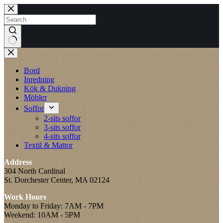
Skip
to
content
No
results
Bord
Inredning
Kök & Dukning
Möbler
Soffor
2-sits soffor
3-sits soffor
4-sits soffor
Textil & Mattor
Address
304 North Cardinal
St. Dorchester Center, MA 02124
Work Hours
Monday to Friday: 7AM - 7PM
Weekend: 10AM - 5PM