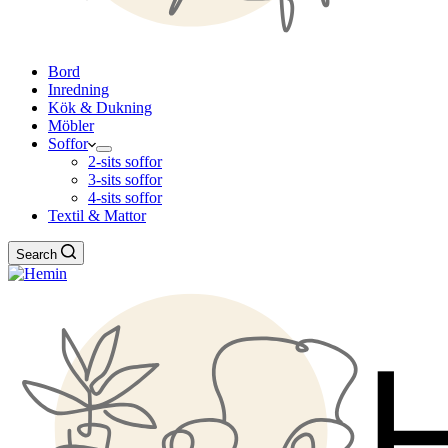
Bord
Inredning
Kök & Dukning
Möbler
Soffor
2-sits soffor
3-sits soffor
4-sits soffor
Textil & Mattor
Search