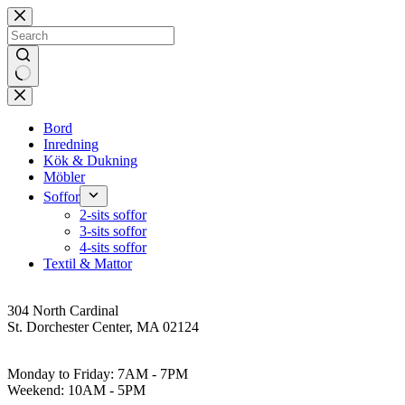
Skip
to
content
No
results
Bord
Inredning
Kök & Dukning
Möbler
Soffor
2-sits soffor
3-sits soffor
4-sits soffor
Textil & Mattor
Address
304 North Cardinal
St. Dorchester Center, MA 02124
Work Hours
Monday to Friday: 7AM - 7PM
Weekend: 10AM - 5PM