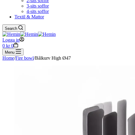
2-sits soffor
3-sits soffor
4-sits soffor
Textil & Mattor
Search
Logga in
Shopping
0
kr
0
cart
Menu
Home
/
Fire bowl
/
Bålkurv High Ø47