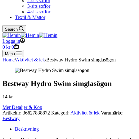
2-sits soffor
3-sits soffor
4-sits soffor
Textil & Mattor
Search
Logga in
Shopping
0
kr
0
cart
Menu
Home
/
Aktivitet & lek
/
Bestway Hydro Swim simglasögon
Bestway Hydro Swim simglasögon
14
kr
Mer Detaljer & Köp
Artikelnr:
36627838872
Kategori:
Aktivitet & lek
Varumärke:
Bestway
Beskrivning