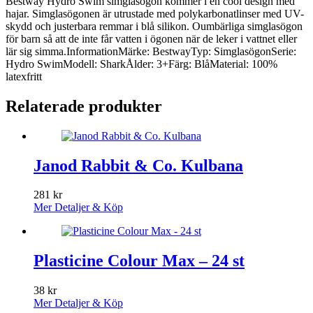
Bestway Hydro Swim simglasögon kommer i en cool design med
hajar. Simglasögonen är utrustade med polykarbonatlinser med UV-
skydd och justerbara remmar i blå silikon. Oumbärliga simglasögon
för barn så att de inte får vatten i ögonen när de leker i vattnet eller
lär sig simma.InformationMärke: BestwayTyp: SimglasögonSerie:
Hydro SwimModell: SharkÅlder: 3+Färg: BlåMaterial: 100%
latexfritt
Relaterade produkter
Janod Rabbit & Co. Kulbana
281
kr
Mer Detaljer & Köp
Plasticine Colour Max – 24 st
38
kr
Mer Detaljer & Köp