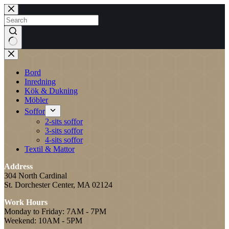
Skip
to
content
No
results
Bord
Inredning
Kök & Dukning
Möbler
Soffor
2-sits soffor
3-sits soffor
4-sits soffor
Textil & Mattor
Address
304 North Cardinal
St. Dorchester Center, MA 02124
Work Hours
Monday to Friday: 7AM - 7PM
Weekend: 10AM - 5PM