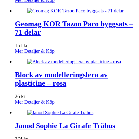
Mer Detaljer & Köp
Geomag KOR Tazoo Paco byggsats –
71 delar
151
kr
Mer Detaljer & Köp
Block av modelleringslera av
plasticine – rosa
26
kr
Mer Detaljer & Köp
Janod Sophie La Girafe Trähus
274
kr