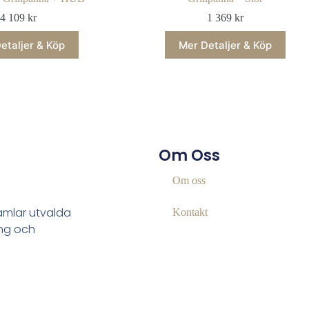
4 109
kr
1 369
kr
etaljer & Köp
Mer Detaljer & Köp
Om Oss
Om oss
samlar utvalda
Kontakt
ing och