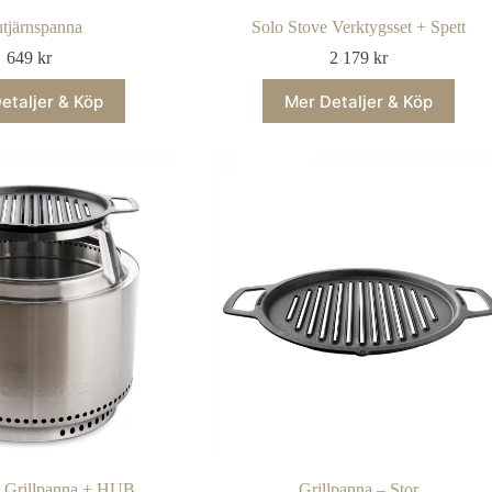
tjärnspanna
Solo Stove Verktygsset + Spett
649
kr
2 179
kr
etaljer & Köp
Mer Detaljer & Köp
 Grillpanna + HUB
Grillpanna – Stor