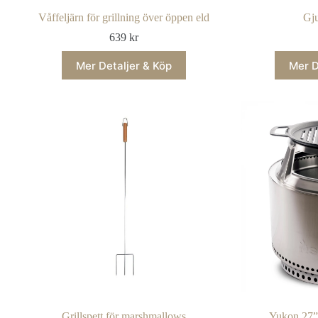
Våffeljärn för grillning över öppen eld
Gju
639
kr
Mer Detaljer & Köp
Mer D
Grillspett för marshmallows
Yukon 27”