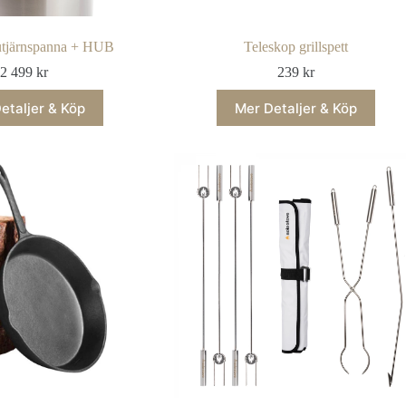
utjärnspanna + HUB
Teleskop grillspett
2 499
kr
239
kr
etaljer & Köp
Mer Detaljer & Köp