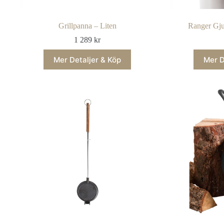
Grillpanna – Liten
Ranger Gj
1 289
kr
Mer Detaljer & Köp
Mer D