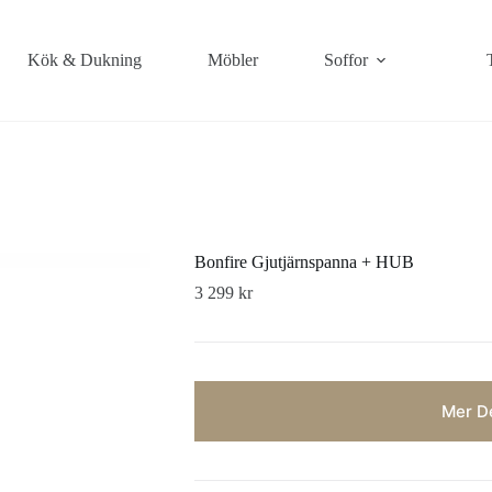
Kök & Dukning
Möbler
Soffor
Bonfire Gjutjärnspanna + HUB
3 299
kr
Mer De