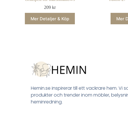
209
kr
Mer Detaljer & Köp
Mer D
Hemin.se inspirerar till ett vackrare hem. Vi 
produkter och trender inom möbler, belysn
heminredning.