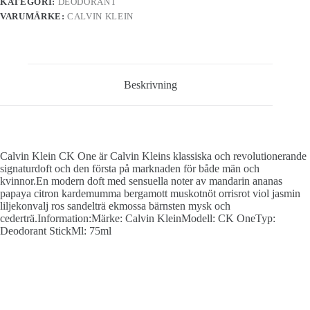
KATEGORI:
DEODORANT
VARUMÄRKE:
CALVIN KLEIN
Beskrivning
Calvin Klein CK One är Calvin Kleins klassiska och revolutionerande
signaturdoft och den första på marknaden för både män och
kvinnor.En modern doft med sensuella noter av mandarin ananas
papaya citron kardemumma bergamott muskotnöt orrisrot viol jasmin
liljekonvalj ros sandelträ ekmossa bärnsten mysk och
cederträ.Information:Märke: Calvin KleinModell: CK OneTyp:
Deodorant StickMl: 75ml