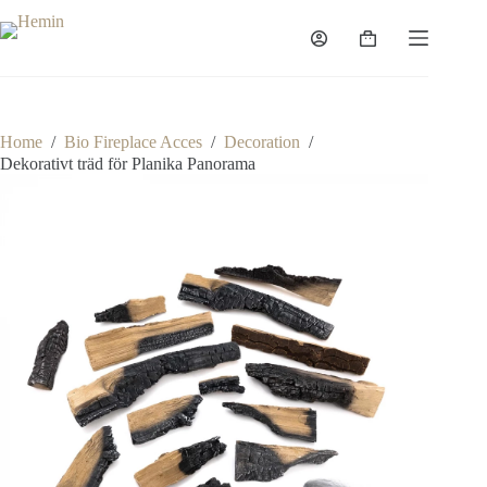
Skip
to
Shopping
content
cart
Home
/
Bio Fireplace Acces
/
Decoration
/
Dekorativt träd för Planika Panorama