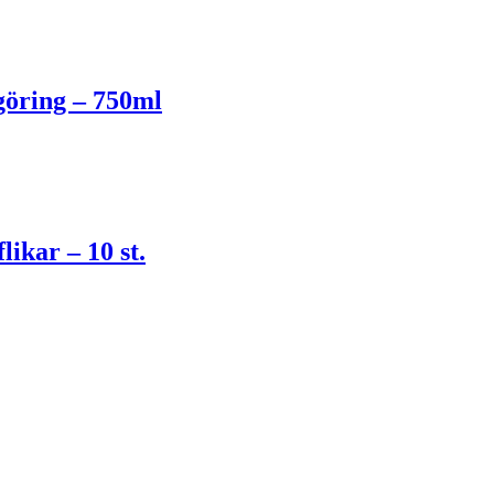
göring – 750ml
ikar – 10 st.