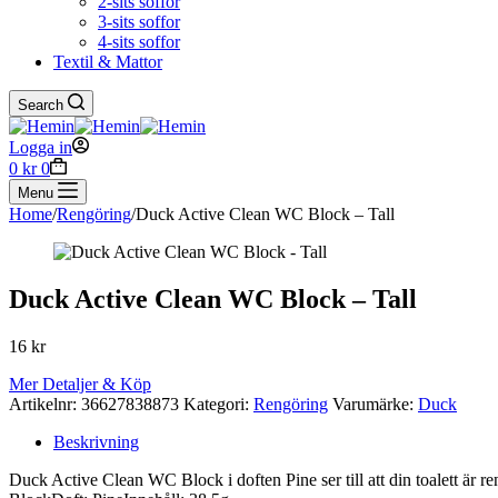
2-sits soffor
3-sits soffor
4-sits soffor
Textil & Mattor
Search
Logga in
Shopping
0
kr
0
cart
Menu
Home
/
Rengöring
/
Duck Active Clean WC Block – Tall
Duck Active Clean WC Block – Tall
16
kr
Mer Detaljer & Köp
Artikelnr:
36627838873
Kategori:
Rengöring
Varumärke:
Duck
Beskrivning
Duck Active Clean WC Block i doften Pine ser till att din toalett ä