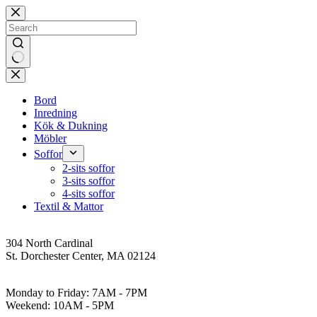
Skip
to
content
No
results
Bord
Inredning
Kök & Dukning
Möbler
Soffor
2-sits soffor
3-sits soffor
4-sits soffor
Textil & Mattor
Address
304 North Cardinal
St. Dorchester Center, MA 02124
Work Hours
Monday to Friday: 7AM - 7PM
Weekend: 10AM - 5PM