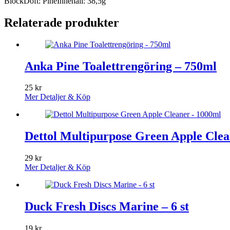
BlockDoft: PineInnehåll: 38,5g
Relaterade produkter
Anka Pine Toalettrengöring – 750ml
25
kr
Mer Detaljer & Köp
Dettol Multipurpose Green Apple Clea
29
kr
Mer Detaljer & Köp
Duck Fresh Discs Marine – 6 st
19
kr