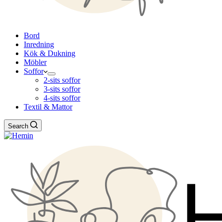
Bord
Inredning
Kök & Dukning
Möbler
Soffor
2-sits soffor
3-sits soffor
4-sits soffor
Textil & Mattor
Search