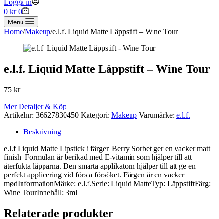
Logga in
Shopping
0
kr
0
cart
Menu
Home
/
Makeup
/
e.l.f. Liquid Matte Läppstift – Wine Tour
e.l.f. Liquid Matte Läppstift – Wine Tour
75
kr
Mer Detaljer & Köp
Artikelnr:
36627830450
Kategori:
Makeup
Varumärke:
e.l.f.
Beskrivning
e.l.f Liquid Matte Lipstick i färgen Berry Sorbet ger en vacker matt
finish. Formulan är berikad med E-vitamin som hjälper till att
återfukta läpparna. Den smarta applikatorn hjälper till att ge en
perfekt applicering vid första försöket. Färgen är en vacker
mødInformationMärke: e.l.f.Serie: Liquid MatteTyp: LäppstiftFärg:
Wine TourInnehåll: 3ml
Relaterade produkter