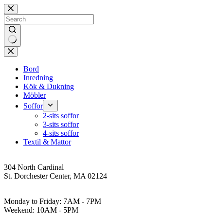
Skip
to
content
No
results
Bord
Inredning
Kök & Dukning
Möbler
Soffor
2-sits soffor
3-sits soffor
4-sits soffor
Textil & Mattor
Address
304 North Cardinal
St. Dorchester Center, MA 02124
Work Hours
Monday to Friday: 7AM - 7PM
Weekend: 10AM - 5PM