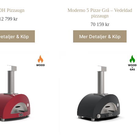
0H Pizzaugn
Moderno 5 Pizze Grå – Vedeldad
pizzaugn
12 799
kr
70 159
kr
etaljer & Köp
Mer Detaljer & Köp