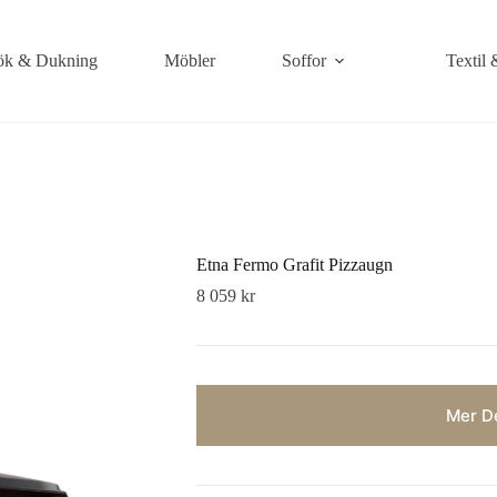
k & Dukning
Möbler
Soffor
Textil 
Etna Fermo Grafit Pizzaugn
8 059
kr
Mer De