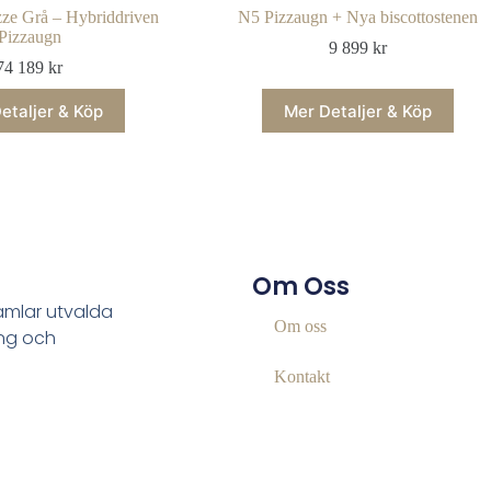
ze Grå – Hybriddriven
N5 Pizzaugn + Nya biscottostenen
Pizzaugn
9 899
kr
74 189
kr
etaljer & Köp
Mer Detaljer & Köp
Om Oss
samlar utvalda
Om oss
ing och
Kontakt