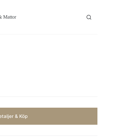
& Mattor
taljer & Köp