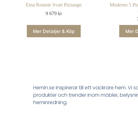
Etna Rotante Svart Pizzaugn
Moderno 5 Piz
9 679
kr
Mer Detaljer & Köp
Mer D
Hemin.se inspirerar till ett vackrare hem. Vi 
produkter och trender inom möbler, belysn
heminredning.