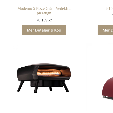
Moderno 5 Pizze Grå – Vedeldad
P15
pizzaugn
70 159
kr
Mer Detaljer & Köp
Mer D