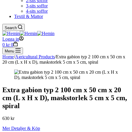
2-sits soffor
3-sits soffor
4-sits soffor
Textil & Mattor
Search
Logga in
Shopping
0
kr
0
cart
Menu
Home
/
Agricultural Products
/
Extra gabion typ 2 100 cm x 50 cm x
20 cm (L x H x D), maskstorlek 5 cm x 5 cm, spiral
Extra gabion typ 2 100 cm x 50 cm x 20
cm (L x H x D), maskstorlek 5 cm x 5 cm,
spiral
630
kr
Mer Detaljer & Köp