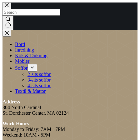
Skip
to
content
No
results
Bord
Inredning
Kök & Dukning
Möbler
Soffor
2-sits soffor
3-sits soffor
4-sits soffor
Textil & Mattor
Address
304 North Cardinal
St. Dorchester Center, MA 02124
Work Hours
Monday to Friday: 7AM - 7PM
Weekend: 10AM - 5PM