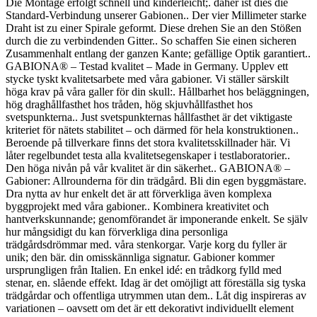
Die Montage erfolgt schnell und kinderleicht;. daher ist dies die
Standard-Verbindung unserer Gabionen.. Der vier Millimeter starke
Draht ist zu einer Spirale geformt. Diese drehen Sie an den Stößen
durch die zu verbindenden Gitter.. So schaffen Sie einen sicheren
Zusammenhalt entlang der ganzen Kante; gefällige Optik garantiert..
GABIONA® – Testad kvalitet – Made in Germany. Upplev ett
stycke tyskt kvalitetsarbete med våra gabioner. Vi ställer särskilt
höga krav på våra galler för din skull:. Hållbarhet hos beläggningen,
hög draghållfasthet hos tråden, hög skjuvhållfasthet hos
svetspunkterna.. Just svetspunkternas hållfasthet är det viktigaste
kriteriet för nätets stabilitet – och därmed för hela konstruktionen..
Beroende på tillverkare finns det stora kvalitetsskillnader här. Vi
låter regelbundet testa alla kvalitetsegenskaper i testlaboratorier..
Den höga nivån på vår kvalitet är din säkerhet.. GABIONA® –
Gabioner: Allrounderna för din trädgård. Bli din egen byggmästare.
Dra nytta av hur enkelt det är att förverkliga även komplexa
byggprojekt med våra gabioner.. Kombinera kreativitet och
hantverkskunnande; genomförandet är imponerande enkelt. Se själv
hur mångsidigt du kan förverkliga dina personliga
trädgårdsdrömmar med. våra stenkorgar. Varje korg du fyller är
unik; den bär. din omisskännliga signatur. Gabioner kommer
ursprungligen från Italien. En enkel idé: en trådkorg fylld med
stenar, en. slående effekt. Idag är det omöjligt att föreställa sig tyska
trädgårdar och offentliga utrymmen utan dem.. Låt dig inspireras av
variationen – oavsett om det är ett dekorativt individuellt element