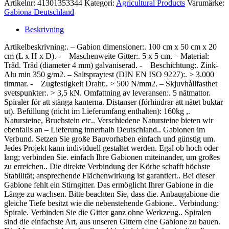
Artikelnr:
41301353344
Kategori:
Agricultural Products
Varumärke:
Gabiona Deutschland
Beskrivning
Artikelbeskrivning:. – Gabion dimensioner:. 100 cm x 50 cm x 20
cm (L x H x D). - Maschenweite Gitter:. 5 x 5 cm. – Material:
Tråd. Tråd (diameter 4 mm) galvaniserad. - Beschichtung:. Zink-
Alu min 350 g/m2. – Saltspraytest (DIN EN ISO 9227):. > 3.000
timmar. - Zugfestigkeit Draht:. > 500 N/mm2. – Skjuvhållfasthet
svetspunkter:. > 3,5 kN. Omfattning av leveransen:. 5 nätmattor.
Spiraler för att stänga kanterna. Distanser (förhindrar att nätet buktar
ut). Befüllung (nicht im Lieferumfang enthalten): 160kg ,.
Natursteine, Bruchstein etc.. Verschiedene Natursteine bieten wir
ebenfalls an – Lieferung innerhalb Deutschland.. Gabionen im
Verbund. Setzen Sie große Bauvorhaben einfach und günstig um.
Jedes Projekt kann individuell gestaltet werden. Egal ob hoch oder
lang; verbinden Sie. einfach Ihre Gabionen miteinander, um großes
zu erreichen.. Die direkte Verbindung der Körbe schafft höchste
Stabilität; ansprechende Flächenwirkung ist garantiert.. Bei dieser
Gabione fehlt ein Stirngitter. Das ermöglicht Ihrer Gabione in die
Länge zu wachsen. Bitte beachten Sie, dass die. Anbaugabione die
gleiche Tiefe besitzt wie die nebenstehende Gabione.. Verbindung:
Spirale. Verbinden Sie die Gitter ganz ohne Werkzeug.. Spiralen
sind die einfachste Art, aus unseren Gittern eine Gabione zu bauen.