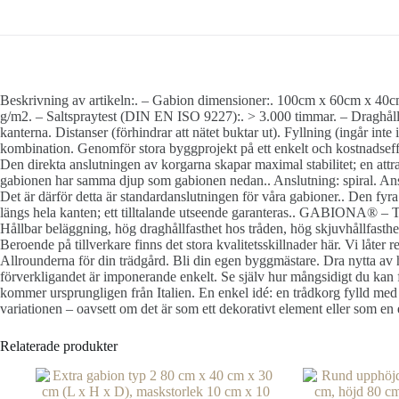
Beskrivning av artikeln:. – Gabion dimensioner:. 100cm x 60cm x 40cm
g/m2. – Saltspraytest (DIN EN ISO 9227):. > 3.000 timmar. – Draghållfa
kanterna. Distanser (förhindrar att nätet buktar ut). Fyllning (ingår int
kombination. Genomför stora byggprojekt på ett enkelt och kostnadseffekt
Den direkta anslutningen av korgarna skapar maximal stabilitet; en attr
gabionen har samma djup som gabionen nedan.. Anslutning: spiral. Anslut
Det är därför detta är standardanslutningen för våra gabioner.. Den fyra
längs hela kanten; ett tilltalande utseende garanteras.. GABIONA® – Tes
Hållbar beläggning, hög draghållfasthet hos tråden, hög skjuvhållfasthet 
Beroende på tillverkare finns det stora kvalitetsskillnader här. Vi låte
Allrounderna för din trädgård. Bli din egen byggmästare. Dra nytta av 
förverkligandet är imponerande enkelt. Se själv hur mångsidigt du kan 
kommer ursprungligen från Italien. En enkel idé: en trådkorg fylld med st
variationen – oavsett om det är som ett dekorativt element eller som en el
Relaterade produkter