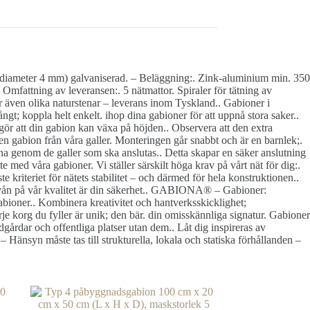
 (diameter 4 mm) galvaniserad. – Beläggning:. Zink-aluminium min. 350
mfattning av leveransen:. 5 nätmattor. Spiraler för tätning av
der även olika naturstenar – leverans inom Tyskland.. Gabioner i
gt; koppla helt enkelt. ihop dina gabioner för att uppnå stora saker..
 gör att din gabion kan växa på höjden.. Observera att den extra
en gabion från våra galler. Monteringen går snabbt och är en barnlek;.
arna genom de galler som ska anslutas.. Detta skapar en säker anslutning
med våra gabioner. Vi ställer särskilt höga krav på vårt nät för dig:.
e kriteriet för nätets stabilitet – och därmed för hela konstruktionen..
ga nivån på vår kvalitet är din säkerhet.. GABIONA® – Gabioner:
abioner.. Kombinera kreativitet och hantverksskicklighet;
e korg du fyller är unik; den bär. din omisskännliga signatur. Gabioner
ädgårdar och offentliga platser utan dem.. Låt dig inspireras av
 – Hänsyn måste tas till strukturella, lokala och statiska förhållanden –