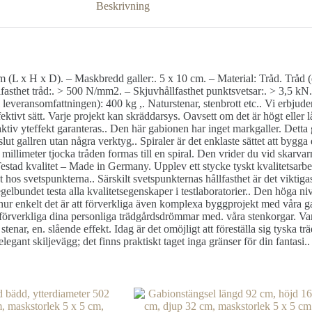
Beskrivning
 (L x H x D). – Maskbredd galler:. 5 x 10 cm. – Material: Tråd. Tråd
sthet tråd:. > 500 N/mm2. – Skjuvhållfasthet punktsvetsar:. > 3,5 kN. O
e i leveransomfattningen): 400 kg ,. Naturstenar, stenbrott etc.. Vi erbju
ivt sätt. Varje projekt kan skräddarsys. Oavsett om det är högt eller lån
aktiv yteffekt garanteras.. Den här gabionen har inget markgaller. Detta
 gallren utan några verktyg.. Spiraler är det enklaste sättet att bygga 
 millimeter tjocka tråden formas till en spiral. Den vrider du vid skarv
tad kvalitet – Made in Germany. Upplev ett stycke tyskt kvalitetsarbete 
hos svetspunkterna.. Särskilt svetspunkternas hållfasthet är det viktigast
r regelbundet testa alla kvalitetsegenskaper i testlaboratorier.. Den hö
hur enkelt det är att förverkliga även komplexa byggprojekt med våra g
förverkliga dina personliga trädgårdsdrömmar med. våra stenkorgar. Varj
enar, en. slående effekt. Idag är det omöjligt att föreställa sig tyska tr
egant skiljevägg; det finns praktiskt taget inga gränser för din fantasi..