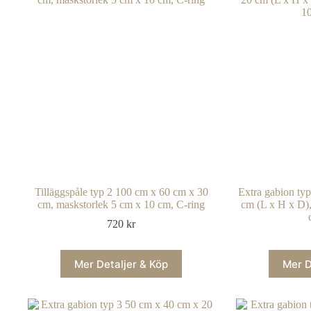
Tilläggspåle typ 2 100 cm x 60 cm x 30
Extra gabion ty
cm, maskstorlek 5 cm x 10 cm, C-ring
cm (L x H x D),
720
kr
Mer Detaljer & Köp
Mer D