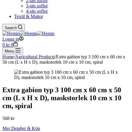
2-sits soffor
3-sits soffor
4-sits soffor
Textil & Mattor
Search
Logga in
Shopping
0
kr
0
cart
Menu
Home
/
Agricultural Products
/
Extra gabion typ 3 100 cm x 60 cm x
50 cm (L x H x D), maskstorlek 10 cm x 10 cm, spiral
Extra gabion typ 3 100 cm x 60 cm x 50
cm (L x H x D), maskstorlek 10 cm x 10
cm, spiral
568
kr
Mer Detaljer & Köp