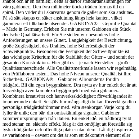
snabbt och är en barnlek;. detta är därför standardanslutningen för
våra gabioner.. Den fyra millimeter tjocka tråden formas till en
spiral. Den vrider du i skarvarna genom de galler som ska anslutas..
På så sätt skapas en säker anslutning längs hela kanten, vilket
garanterar ett tilltalande utseende.. GABIONA® – Geprüfte Qualität
– Made in Germany. Erleben Sie mit unseren Gabionen ein Stück
deutsche Qualitätsarbeit. Für Sie stellen wir besonders hohe
Anforderungen an unsere Gitter:. Langlebigkeit der Beschichtung,
große Zugfestigkeit des Drahtes, hohe Scherfestigkeit der
Schweißpunkte.. Besonders die Festigkeit der Schweißpunkte ist
das wichtigste Kriterium für die Stabilität der Gitter – und somit der
gesamten Konstruktion.. Hier gibt es – je nach Hersteller – große
Qualitätsunterschiede. Alle Qualitätsmerkmale lassen wir regelmäßig
von Prüflaboren testen.. Das hohe Niveau unserer Qualität ist Ihre
Sicherheit.. GABIONA® – Gabioner: Allrounderna för din
trädgård. Bli din egen byggmästare. Dra nytta av hur enkelt det är att
förverkliga även komplexa byggprojekt med våra gabioner..
Kombinera kreativitet och hantverksskicklighet; förverkligandet är
imponerande enkelt. Se själv hur mångsidigt du kan förverkliga dina
personliga trädgårdsdrömmar med. våra stenkorgar. Varje korg du
fyller är unik; den bär. din omisskännliga signatur. Gabioner
kommer ursprungligen från Italien. En enkel idé: en trådkorg fylld
med stenar, en. slående effekt. Idag är det omöjligt att föreställa sig
tyska trädgårdar och offentliga platser utan dem.. Låt dig inspireras
av variationen – oavsett om det är som ett dekorativt element eller