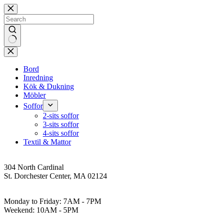
Skip
to
content
No
results
Bord
Inredning
Kök & Dukning
Möbler
Soffor
2-sits soffor
3-sits soffor
4-sits soffor
Textil & Mattor
Address
304 North Cardinal
St. Dorchester Center, MA 02124
Work Hours
Monday to Friday: 7AM - 7PM
Weekend: 10AM - 5PM