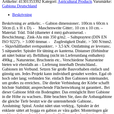
Artikelnr:
41301353392
Kategori:
Agricultural Products
Varumärke:
Gabiona Deutschland
Beskrivning
Beskrivning av artikeln:. – Gabion dimensioner:. 100cm x 60cm x
50cm (L x H x D). - Maschenweite Gitter:. 10 cm x 10 cm. –
Material: Tråd. Tråd (diameter 4 mm) galvaniserad. -
Beschichtung:. Zink-Alu min 350 g/m2. – Saltspraytest (DIN EN
ISO 9227):. > 3.000 timmar. - Zugfestigkeit Draht:. > 500 N/mm2.
– Skjuvhållfasthet svetspunkter:. > 3,5 kN. Omfattning av leverans:.
5 nätpaneler. Spiraler för tätning av kanterna. Distanser (förhindrar
att nätet buktar ut). Befüllung (nicht im Lieferumfang enthalten):
490kg ,. Natursteine, Bruchstein etc.. Verschiedene Natursteine
bieten wir ebenfalls an – Lieferung innerhalb Deutschland..
Gabionen im Verbund. Setzen Sie große Bauvorhaben einfach und
günstig um. Jedes Projekt kann individuell gestaltet werden. Egal ob
hoch oder lang; verbinden Sie. einfach Ihre Gabionen miteinander,
um großes zu erreichen.. Die direkte Verbindung der Körbe schafft
höchste Stabilität; ansprechende Flächenwirkung ist garantiert.. Bei
dieser Gabione fehlt ein Bodengitter. Das ermöglicht Ihrer Gabione
in die Höhe zu wachsen.. Bitte beachten Sie, dass die Anbaugabione
die gleiche Tiefe besitzt wie die untenstehende Gabione..
Anslutning: Spiral. Anslut nätet utan verktyg.. Spiraler är det
enklaste sättet att bygga en gabion av våra galler. Monteringen går