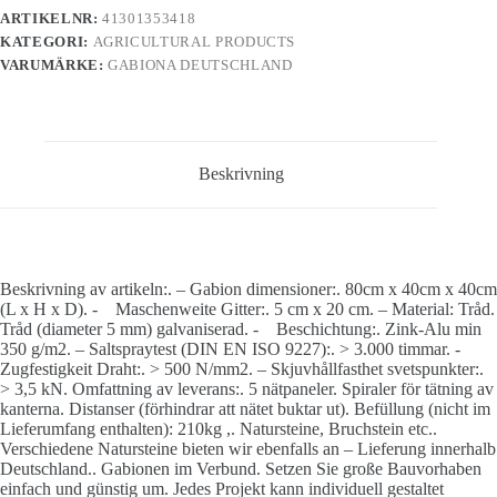
ARTIKELNR:
41301353418
KATEGORI:
AGRICULTURAL PRODUCTS
VARUMÄRKE:
GABIONA DEUTSCHLAND
Beskrivning
Beskrivning av artikeln:. – Gabion dimensioner:. 80cm x 40cm x 40cm
(L x H x D). - Maschenweite Gitter:. 5 cm x 20 cm. – Material: Tråd.
Tråd (diameter 5 mm) galvaniserad. - Beschichtung:. Zink-Alu min
350 g/m2. – Saltspraytest (DIN EN ISO 9227):. > 3.000 timmar. -
Zugfestigkeit Draht:. > 500 N/mm2. – Skjuvhållfasthet svetspunkter:.
> 3,5 kN. Omfattning av leverans:. 5 nätpaneler. Spiraler för tätning av
kanterna. Distanser (förhindrar att nätet buktar ut). Befüllung (nicht im
Lieferumfang enthalten): 210kg ,. Natursteine, Bruchstein etc..
Verschiedene Natursteine bieten wir ebenfalls an – Lieferung innerhalb
Deutschland.. Gabionen im Verbund. Setzen Sie große Bauvorhaben
einfach und günstig um. Jedes Projekt kann individuell gestaltet