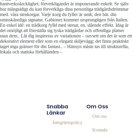
hantverksskicklighet; förverkligandet är imponerande enkelt. Se själv
hur mångsidigt du kan förverkliga dina personliga trädgårdsdrömmar
med. våra stenkorgar. Varje korg du fyller är unik; den bär. din
omisskännliga signatur. Gabioner kommer ursprungligen från Italien.
En enkel idé: en trådkorg fylld med stenar, en. slående effekt. Idag är
det omöjligt att föreställa sig tyska trädgårdar och offentliga platser
utan dem.. Låt dig inspireras av variationen – oavsett om det är som ett
dekorativt element eller som en elegant skiljevägg; det finns praktiskt
taget inga gränser för din fantasi.. – Hänsyn måste tas till strukturella,
lokala och statiska förhållanden –
Snabba
Om Oss
Länkar
Om oss
Integritetspolicy
Kontakt