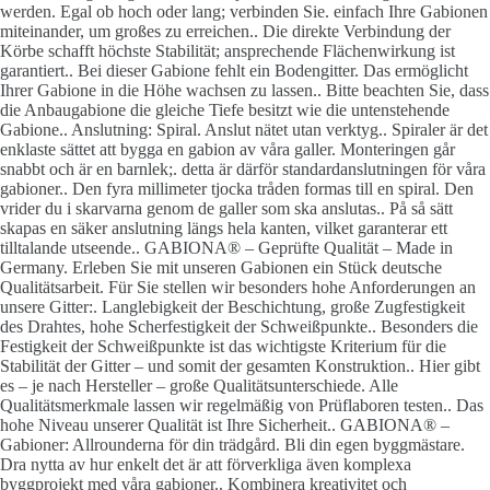
werden. Egal ob hoch oder lang; verbinden Sie. einfach Ihre Gabionen
miteinander, um großes zu erreichen.. Die direkte Verbindung der
Körbe schafft höchste Stabilität; ansprechende Flächenwirkung ist
garantiert.. Bei dieser Gabione fehlt ein Bodengitter. Das ermöglicht
Ihrer Gabione in die Höhe wachsen zu lassen.. Bitte beachten Sie, dass
die Anbaugabione die gleiche Tiefe besitzt wie die untenstehende
Gabione.. Anslutning: Spiral. Anslut nätet utan verktyg.. Spiraler är det
enklaste sättet att bygga en gabion av våra galler. Monteringen går
snabbt och är en barnlek;. detta är därför standardanslutningen för våra
gabioner.. Den fyra millimeter tjocka tråden formas till en spiral. Den
vrider du i skarvarna genom de galler som ska anslutas.. På så sätt
skapas en säker anslutning längs hela kanten, vilket garanterar ett
tilltalande utseende.. GABIONA® – Geprüfte Qualität – Made in
Germany. Erleben Sie mit unseren Gabionen ein Stück deutsche
Qualitätsarbeit. Für Sie stellen wir besonders hohe Anforderungen an
unsere Gitter:. Langlebigkeit der Beschichtung, große Zugfestigkeit
des Drahtes, hohe Scherfestigkeit der Schweißpunkte.. Besonders die
Festigkeit der Schweißpunkte ist das wichtigste Kriterium für die
Stabilität der Gitter – und somit der gesamten Konstruktion.. Hier gibt
es – je nach Hersteller – große Qualitätsunterschiede. Alle
Qualitätsmerkmale lassen wir regelmäßig von Prüflaboren testen.. Das
hohe Niveau unserer Qualität ist Ihre Sicherheit.. GABIONA® –
Gabioner: Allrounderna för din trädgård. Bli din egen byggmästare.
Dra nytta av hur enkelt det är att förverkliga även komplexa
byggprojekt med våra gabioner.. Kombinera kreativitet och