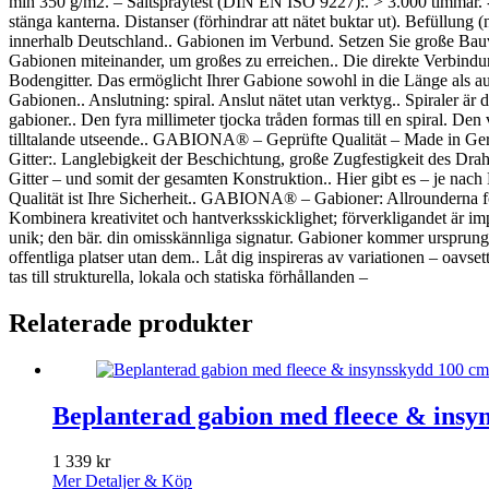
min 350 g/m2. – Saltspraytest (DIN EN ISO 9227):. > 3.000 timmar. - 
stänga kanterna. Distanser (förhindrar att nätet buktar ut). Befüllung
innerhalb Deutschland.. Gabionen im Verbund. Setzen Sie große Bauvo
Gabionen miteinander, um großes zu erreichen.. Die direkte Verbindung
Bodengitter. Das ermöglicht Ihrer Gabione sowohl in die Länge als au
Gabionen.. Anslutning: spiral. Anslut nätet utan verktyg.. Spiraler är 
gabioner.. Den fyra millimeter tjocka tråden formas till en spiral. Den 
tilltalande utseende.. GABIONA® – Geprüfte Qualität – Made in Germ
Gitter:. Langlebigkeit der Beschichtung, große Zugfestigkeit des Drah
Gitter – und somit der gesamten Konstruktion.. Hier gibt es – je nach
Qualität ist Ihre Sicherheit.. GABIONA® – Gabioner: Allrounderna för
Kombinera kreativitet och hantverksskicklighet; förverkligandet är im
unik; den bär. din omisskännliga signatur. Gabioner kommer ursprunglige
offentliga platser utan dem.. Låt dig inspireras av variationen – oavset
tas till strukturella, lokala och statiska förhållanden –
Relaterade produkter
Beplanterad gabion med fleece & insyn
1 339
kr
Mer Detaljer & Köp