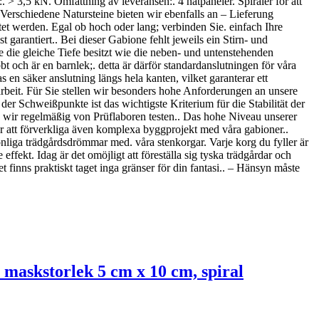
 3,5 kN. Omfattning av leveransen:. 4 nätpaneler. Spiraler för att
. Verschiedene Natursteine bieten wir ebenfalls an – Lieferung
et werden. Egal ob hoch oder lang; verbinden Sie. einfach Ihre
garantiert.. Bei dieser Gabione fehlt jeweils ein Stirn- und
 die gleiche Tiefe besitzt wie die neben- und untenstehenden
bt och är en barnlek;. detta är därför standardanslutningen för våra
s en säker anslutning längs hela kanten, vilket garanterar ett
beit. Für Sie stellen wir besonders hohe Anforderungen an unsere
er Schweißpunkte ist das wichtigste Kriterium für die Stabilität der
en wir regelmäßig von Prüflaboren testen.. Das hohe Niveau unserer
r att förverkliga även komplexa byggprojekt med våra gabioner..
onliga trädgårdsdrömmar med. våra stenkorgar. Varje korg du fyller är
ffekt. Idag är det omöjligt att föreställa sig tyska trädgårdar och
et finns praktiskt taget inga gränser för din fantasi.. – Hänsyn måste
 maskstorlek 5 cm x 10 cm, spiral