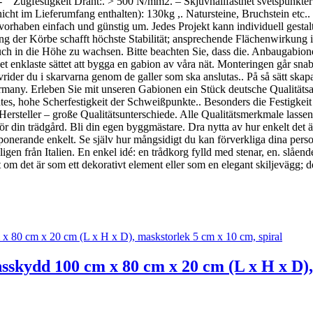
Zugfestigkeit Draht:. > 500 N/mm2. – Skjuvhållfasthet svetspunkter:. >
 (nicht im Lieferumfang enthalten): 130kg ,. Natursteine, Bruchstein etc.
rhaben einfach und günstig um. Jedes Projekt kann individuell gestalt
 der Körbe schafft höchste Stabilität; ansprechende Flächenwirkung ist 
ch in die Höhe zu wachsen. Bitte beachten Sie, dass die. Anbaugabione
det enklaste sättet att bygga en gabion av våra nät. Monteringen går snab
vrider du i skarvarna genom de galler som ska anslutas.. På så sätt skapa
any. Erleben Sie mit unseren Gabionen ein Stück deutsche Qualitätsar
tes, hohe Scherfestigkeit der Schweißpunkte.. Besonders die Festigkeit d
 Hersteller – große Qualitätsunterschiede. Alle Qualitätsmerkmale lass
 din trädgård. Bli din egen byggmästare. Dra nytta av hur enkelt det ä
ponerande enkelt. Se själv hur mångsidigt du kan förverkliga dina pers
n från Italien. En enkel idé: en trådkorg fylld med stenar, en. slående e
t om det är som ett dekorativt element eller som en elegant skiljevägg; d
sskydd 100 cm x 80 cm x 20 cm (L x H x D),