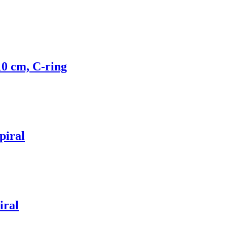
10 cm, C-ring
piral
iral