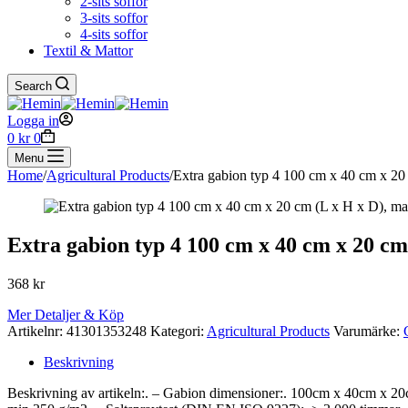
2-sits soffor
3-sits soffor
4-sits soffor
Textil & Mattor
Search
Logga in
Shopping
0
kr
0
cart
Menu
Home
/
Agricultural Products
/
Extra gabion typ 4 100 cm x 40 cm x 20 
Extra gabion typ 4 100 cm x 40 cm x 20 cm 
368
kr
Mer Detaljer & Köp
Artikelnr:
41301353248
Kategori:
Agricultural Products
Varumärke:
Beskrivning
Beskrivning av artikeln:. – Gabion dimensioner:. 100cm x 40cm x 20