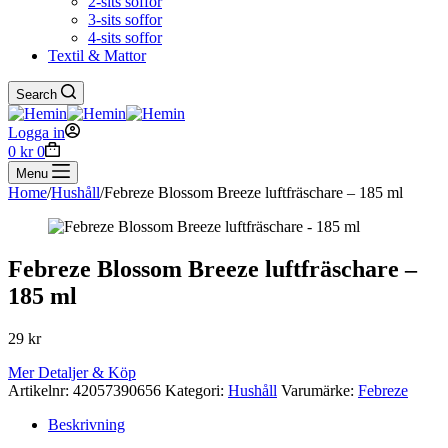
2-sits soffor
3-sits soffor
4-sits soffor
Textil & Mattor
Search
Logga in
Shopping
0
kr
0
cart
Menu
Home
/
Hushåll
/
Febreze Blossom Breeze luftfräschare – 185 ml
Febreze Blossom Breeze luftfräschare –
185 ml
29
kr
Mer Detaljer & Köp
Artikelnr:
42057390656
Kategori:
Hushåll
Varumärke:
Febreze
Beskrivning