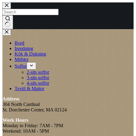
Skip
to
content
No
results
Bord
Inredning
Kök & Dukning
Möbler
Soffor
2-sits soffor
3-sits soffor
4-sits soffor
Textil & Mattor
Address
304 North Cardinal
St. Dorchester Center, MA 02124
Work Hours
Monday to Friday: 7AM - 7PM
Weekend: 10AM - 5PM