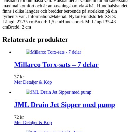
halsband för din bästa vän. Halsbandet är vadderat för att säkerställa
maximal komfort och är anpassningsbart via 4 hål. Hundhalsbandet
finns i olika längder och bredder beroende på storleken på din
fyrbenta vän. Information:Material: NylonHundstorlek XS-S:
Längd: 27-35 cmBredd: 1,5 cmHundstorlek M: Längd 35-43
cmBredd: 2 cm
Relaterade produkter
Millarco Torx-sats – 7 delar
37
kr
Mer Detaljer & Köp
JML Drain Jet Sipper med pump
72
kr
Mer Detaljer & Köp