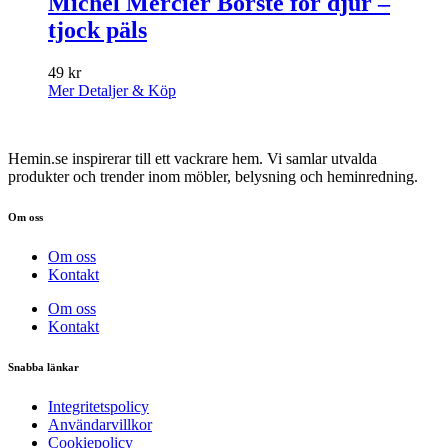
Michel Mercier Borste för djur –
tjock päls
49
kr
Mer Detaljer & Köp
Hemin.se inspirerar till ett vackrare hem. Vi samlar utvalda
produkter och trender inom möbler, belysning och heminredning.
Om oss
Om oss
Kontakt
Om oss
Kontakt
Snabba länkar
Integritetspolicy
Användarvillkor
Cookiepolicy