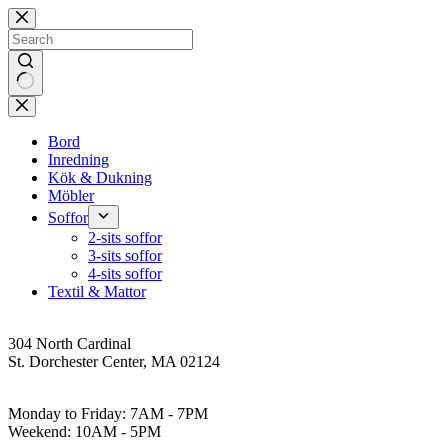
Skip
to
content
No
results
Bord
Inredning
Kök & Dukning
Möbler
Soffor
2-sits soffor
3-sits soffor
4-sits soffor
Textil & Mattor
Address
304 North Cardinal
St. Dorchester Center, MA 02124
Work Hours
Monday to Friday: 7AM - 7PM
Weekend: 10AM - 5PM