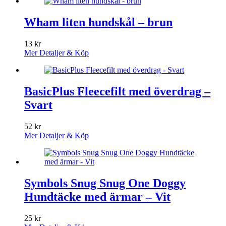
Wham liten hundskål – brun
13
kr
Mer Detaljer & Köp
BasicPlus Fleecefilt med överdrag –
Svart
52
kr
Mer Detaljer & Köp
Symbols Snug Snug One Doggy
Hundtäcke med ärmar – Vit
25
kr