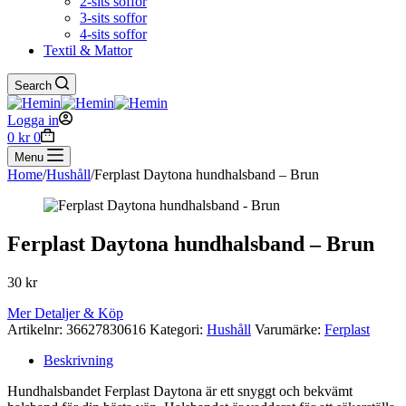
2-sits soffor
3-sits soffor
4-sits soffor
Textil & Mattor
Search
Logga in
Shopping
0
kr
0
cart
Menu
Home
/
Hushåll
/
Ferplast Daytona hundhalsband – Brun
Ferplast Daytona hundhalsband – Brun
30
kr
Mer Detaljer & Köp
Artikelnr:
36627830616
Kategori:
Hushåll
Varumärke:
Ferplast
Beskrivning
Hundhalsbandet Ferplast Daytona är ett snyggt och bekvämt