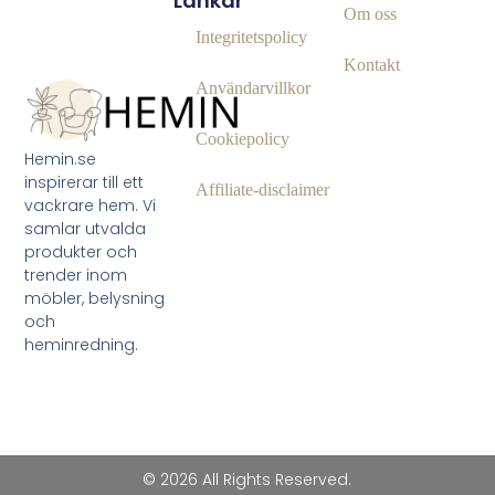
Länkar
Om oss
Integritetspolicy
Kontakt
Användarvillkor
Cookiepolicy
Hemin.se
inspirerar till ett
Affiliate‑disclaimer
vackrare hem. Vi
samlar utvalda
produkter och
trender inom
möbler, belysning
och
heminredning.
© 2026 All Rights Reserved.