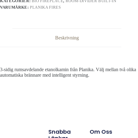
KATEGORIER:
BIO FIREPLACE
,
ROOM-DIVIDER BUILT-IN
VARUMÄRKE:
PLANIKA FIRES
Beskrivning
3-sidig rumsavdelande etanolkamin från Planika. Välj mellan två olika
automatiska brännare med intelligent styrning.
Snabba
Om Oss