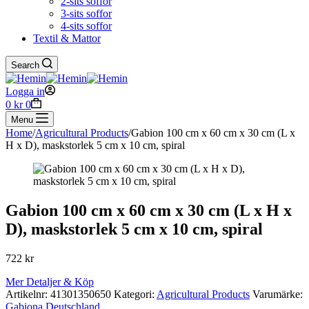
2-sits soffor
3-sits soffor
4-sits soffor
Textil & Mattor
Search
Logga in
Shopping
0
kr
0
cart
Menu
Home
/
Agricultural Products
/
Gabion 100 cm x 60 cm x 30 cm (L x
H x D), maskstorlek 5 cm x 10 cm, spiral
Gabion 100 cm x 60 cm x 30 cm (L x H x
D), maskstorlek 5 cm x 10 cm, spiral
722
kr
Mer Detaljer & Köp
Artikelnr:
41301350650
Kategori:
Agricultural Products
Varumärke:
Gabiona Deutschland