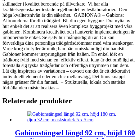
skillnader i kvalitet beroende på tillverkare. Vi har alla
kvalitetsegenskaper testade regelbundet av testlaboratorier.. Den
höga kvalitetsnivån är din säkerhet.. GABIONA® – Gabions:
Allrounderna för din trädgård. Bli din egen byggare. Dra nytta av
hur enkelt det är att realisera även komplexa byggprojekt med våra
gabioner.. Kombinera kreativitet och hantverk; implementeringen är
imponerande enkel. Se själv hur mångsidig du är. Du kan
förverkliga dina personliga trädgårdsdrömmar med våra stenkorgar.
Varje korg du fyller är unik; han bär. omisskännligt din handstil.
Gabioner kommer ursprungligen från Italien. En enkel idé: en
trådkorg fylld med stenar, en. effektiv effekt. Idag är det omöjligt att
föreställa sig tyska trädgårdar och offentliga utrymmen utan dem..
Låt dig inspireras av variationen – oavsett om det är ett dekorativt
individuellt element eller en chic mellanvägg; Det finns knappt
några gränser för din fantasi.. – Strukturella, lokala och statiska
förhållanden måste beaktas –
Relaterade produkter
Gabionstängsel längd 92 cm, höjd 180