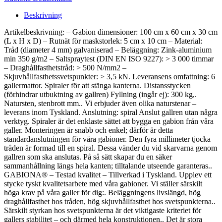
Beskrivning
Artikelbeskrivning: – Gabion dimensioner: 100 cm x 60 cm x 30 cm
(L x H x D) – Rutnät för maskstorlek: 5 cm x 10 cm – Material:
Tråd (diameter 4 mm) galvaniserad – Beläggning: Zink-aluminium
min 350 g/m2 – Saltspraytest (DIN EN ISO 9227): > 3 000 timmar
– Draghållfasthetstråd: > 500 N/mm2 –
Skjuvhållfasthetssvetspunkter: > 3,5 kN. Leveransens omfattning: 6
gallermattor. Spiraler för att stänga kanterna. Distansstycken
(förhindrar utbuktning av gallren) Fyllning (ingår ej): 300 kg,.
Natursten, stenbrott mm.. Vi erbjuder även olika naturstenar –
leverans inom Tyskland. Anslutning: spiral Anslut gallren utan några
verktyg. Spiraler är det enklaste sättet att bygga en gabion från våra
galler. Monteringen är snabb och enkel; därför är detta
standardanslutningen för våra gabioner. Den fyra millimeter tjocka
tråden är formad till en spiral. Dessa vänder du vid skarvarna genom
gallren som ska anslutas. På så sätt skapar du en säker
sammanhållning längs hela kanten; tilltalande utseende garanteras..
GABIONA® – Testad kvalitet – Tillverkad i Tyskland. Upplev ett
stycke tyskt kvalitetsarbete med våra gabioner. Vi ställer särskilt
höga krav på våra galler för dig:. Beläggningens livslängd, hög
draghållfasthet hos tråden, hög skjuvhållfasthet hos svetspunkterna..
Särskilt styrkan hos svetspunkterna är det viktigaste kriteriet för
gallers stabilitet – och därmed hela konstruktionen.. Det är stora