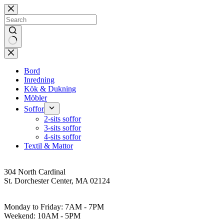
Skip
to
content
No
results
Bord
Inredning
Kök & Dukning
Möbler
Soffor
2-sits soffor
3-sits soffor
4-sits soffor
Textil & Mattor
Address
304 North Cardinal
St. Dorchester Center, MA 02124
Work Hours
Monday to Friday: 7AM - 7PM
Weekend: 10AM - 5PM