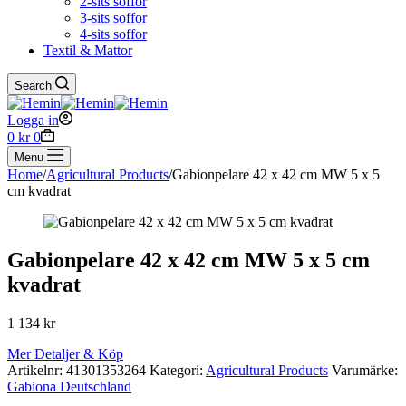
2-sits soffor
3-sits soffor
4-sits soffor
Textil & Mattor
Search
Logga in
Shopping
0
kr
0
cart
Menu
Home
/
Agricultural Products
/
Gabionpelare 42 x 42 cm MW 5 x 5
cm kvadrat
Gabionpelare 42 x 42 cm MW 5 x 5 cm
kvadrat
1 134
kr
Mer Detaljer & Köp
Artikelnr:
41301353264
Kategori:
Agricultural Products
Varumärke:
Gabiona Deutschland