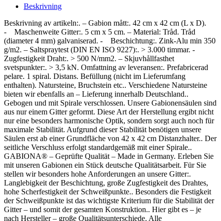
Beskrivning
Beskrivning av artikeln:. – Gabion mått:. 42 cm x 42 cm (L x D).
- Maschenweite Gitter:. 5 cm x 5 cm. – Material: Tråd. Tråd
(diameter 4 mm) galvaniserad. - Beschichtung:. Zink-Alu min 350
g/m2. – Saltspraytest (DIN EN ISO 9227):. > 3.000 timmar. -
Zugfestigkeit Draht:. > 500 N/mm2. – Skjuvhållfasthet
svetspunkter:. > 3,5 kN. Omfattning av leveransen:. Prefabricerad
pelare. 1 spiral. Distans. Befüllung (nicht im Lieferumfang
enthalten). Natursteine, Bruchstein etc.. Verschiedene Natursteine
bieten wir ebenfalls an – Lieferung innerhalb Deutschland..
Gebogen und mit Spirale verschlossen. Unsere Gabionensäulen sind
aus nur einem Gitter geformt. Diese Art der Herstellung ergibt nicht
nur eine besonders harmonische Optik, sondern sorgt auch noch für
maximale Stabilität. Aufgrund dieser Stabilität benötigen unsere
Säulen erst ab einer Grundfläche von 42 x 42 cm Distanzhalter.. Der
seitliche Verschluss erfolgt standardgemäß mit einer Spirale..
GABIONA® – Geprüfte Qualität – Made in Germany. Erleben Sie
mit unseren Gabionen ein Stück deutsche Qualitätsarbeit. Für Sie
stellen wir besonders hohe Anforderungen an unsere Gitter:.
Langlebigkeit der Beschichtung, große Zugfestigkeit des Drahtes,
hohe Scherfestigkeit der Schweißpunkte.. Besonders die Festigkeit
der Schweißpunkte ist das wichtigste Kriterium für die Stabilität der
Gitter – und somit der gesamten Konstruktion.. Hier gibt es – je
nach Hersteller – große Qualitätsunterschiede. Alle