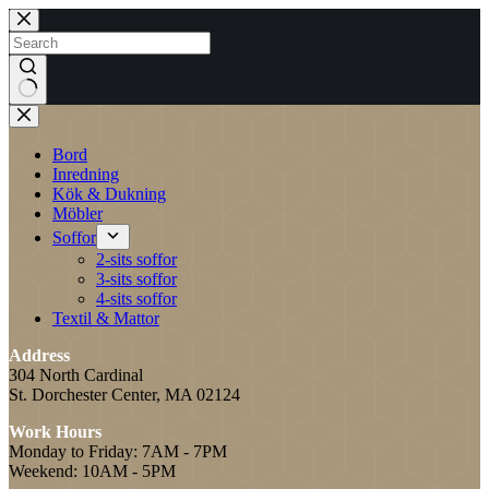
Skip
to
content
No
results
Bord
Inredning
Kök & Dukning
Möbler
Soffor
2-sits soffor
3-sits soffor
4-sits soffor
Textil & Mattor
Address
304 North Cardinal
St. Dorchester Center, MA 02124
Work Hours
Monday to Friday: 7AM - 7PM
Weekend: 10AM - 5PM