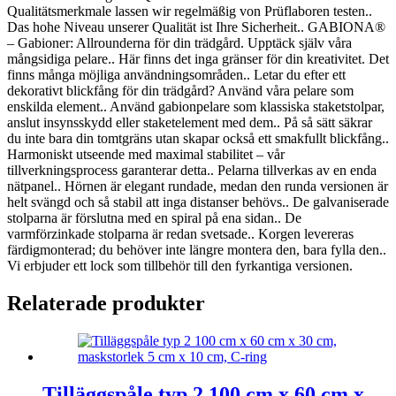
Qualitätsmerkmale lassen wir regelmäßig von Prüflaboren testen..
Das hohe Niveau unserer Qualität ist Ihre Sicherheit.. GABIONA®
– Gabioner: Allrounderna för din trädgård. Upptäck själv våra
mångsidiga pelare.. Här finns det inga gränser för din kreativitet. Det
finns många möjliga användningsområden.. Letar du efter ett
dekorativt blickfång för din trädgård? Använd våra pelare som
enskilda element.. Använd gabionpelare som klassiska staketstolpar,
anslut insynsskydd eller staketelement med dem.. På så sätt säkrar
du inte bara din tomtgräns utan skapar också ett smakfullt blickfång..
Harmoniskt utseende med maximal stabilitet – vår
tillverkningsprocess garanterar detta.. Pelarna tillverkas av en enda
nätpanel.. Hörnen är elegant rundade, medan den runda versionen är
helt svängd och så stabil att inga distanser behövs.. De galvaniserade
stolparna är förslutna med en spiral på ena sidan.. De
varmförzinkade stolparna är redan svetsade.. Korgen levereras
färdigmonterad; du behöver inte längre montera den, bara fylla den..
Vi erbjuder ett lock som tillbehör till den fyrkantiga versionen.
Relaterade produkter
Tilläggspåle typ 2 100 cm x 60 cm x