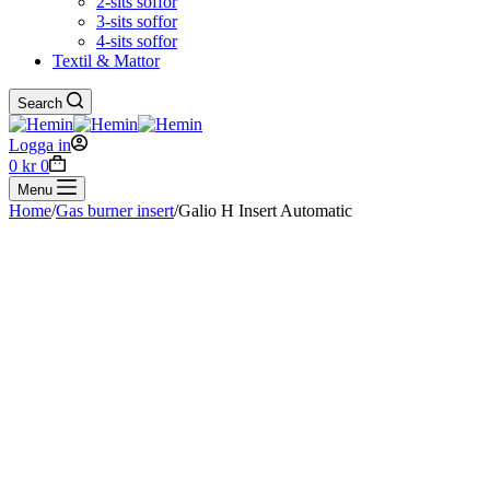
2-sits soffor
3-sits soffor
4-sits soffor
Textil & Mattor
Search
Logga in
Shopping
0
kr
0
cart
Menu
Home
/
Gas burner insert
/
Galio H Insert Automatic