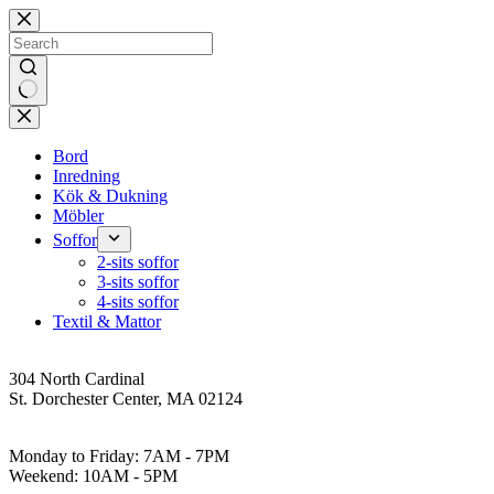
Skip
to
content
No
results
Bord
Inredning
Kök & Dukning
Möbler
Soffor
2-sits soffor
3-sits soffor
4-sits soffor
Textil & Mattor
Address
304 North Cardinal
St. Dorchester Center, MA 02124
Work Hours
Monday to Friday: 7AM - 7PM
Weekend: 10AM - 5PM