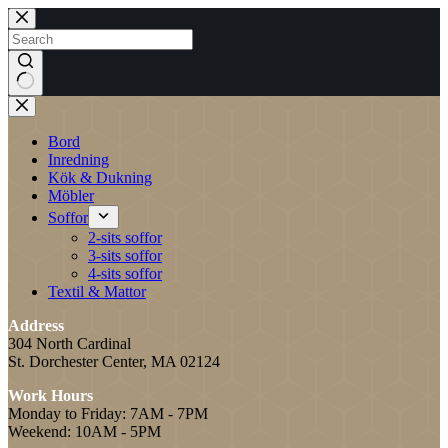
Skip
to
content
No
results
Bord
Inredning
Kök & Dukning
Möbler
Soffor
2-sits soffor
3-sits soffor
4-sits soffor
Textil & Mattor
Address
304 North Cardinal
St. Dorchester Center, MA 02124
Work Hours
Monday to Friday: 7AM - 7PM
Weekend: 10AM - 5PM