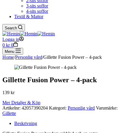
2-sits soffor
3-sits soffor
4-sits soffor
Textil & Mattor
Search
Logga in
Shopping
0
kr
0
cart
Menu
Home
/
Personlig vård
/
Gillette Fusion Power – 4-pack
Gillette Fusion Power – 4-pack
139
kr
Mer Detaljer & Köp
Artikelnr:
42057390204
Kategori:
Personlig vård
Varumärke:
Gillette
Beskrivning