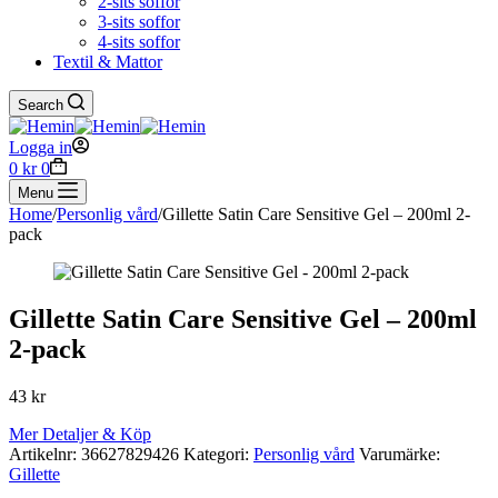
2-sits soffor
3-sits soffor
4-sits soffor
Textil & Mattor
Search
Logga in
Shopping
0
kr
0
cart
Menu
Home
/
Personlig vård
/
Gillette Satin Care Sensitive Gel – 200ml 2-
pack
Gillette Satin Care Sensitive Gel – 200ml
2-pack
43
kr
Mer Detaljer & Köp
Artikelnr:
36627829426
Kategori:
Personlig vård
Varumärke:
Gillette