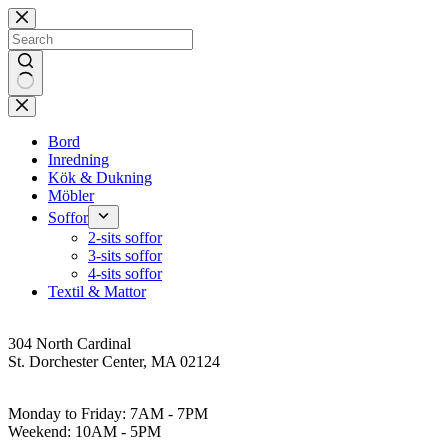
Skip
to
content
No
results
Bord
Inredning
Kök & Dukning
Möbler
Soffor
2-sits soffor
3-sits soffor
4-sits soffor
Textil & Mattor
Address
304 North Cardinal
St. Dorchester Center, MA 02124
Work Hours
Monday to Friday: 7AM - 7PM
Weekend: 10AM - 5PM