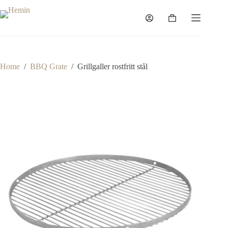
Home
/
BBQ Grate
/
Grillgaller rostfritt stål