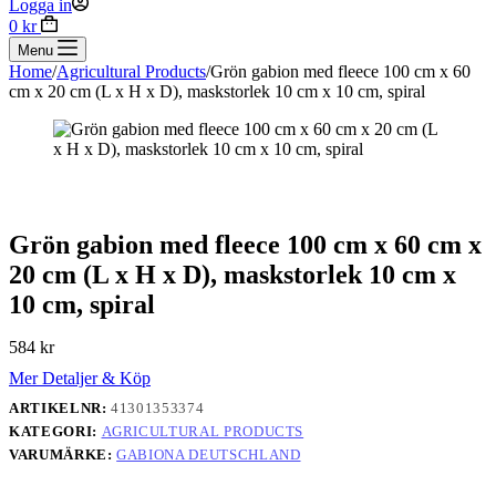
Logga in
Shopping
0
kr
cart
Menu
Home
/
Agricultural Products
/
Grön gabion med fleece 100 cm x 60
cm x 20 cm (L x H x D), maskstorlek 10 cm x 10 cm, spiral
Grön gabion med fleece 100 cm x 60 cm x
20 cm (L x H x D), maskstorlek 10 cm x
10 cm, spiral
584
kr
Mer Detaljer & Köp
ARTIKELNR:
41301353374
KATEGORI:
AGRICULTURAL PRODUCTS
VARUMÄRKE:
GABIONA DEUTSCHLAND