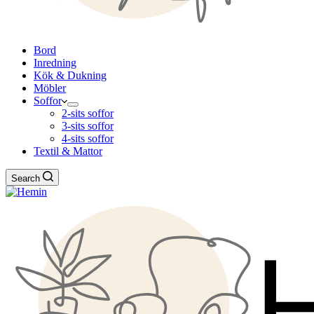
Bord
Inredning
Kök & Dukning
Möbler
Soffor
2-sits soffor
3-sits soffor
4-sits soffor
Textil & Mattor
Search