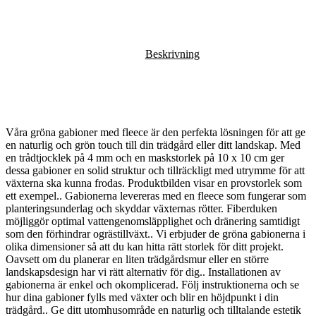
Beskrivning
Våra gröna gabioner med fleece är den perfekta lösningen för att ge
en naturlig och grön touch till din trädgård eller ditt landskap. Med
en trådtjocklek på 4 mm och en maskstorlek på 10 x 10 cm ger
dessa gabioner en solid struktur och tillräckligt med utrymme för att
växterna ska kunna frodas. Produktbilden visar en provstorlek som
ett exempel.. Gabionerna levereras med en fleece som fungerar som
planteringsunderlag och skyddar växternas rötter. Fiberduken
möjliggör optimal vattengenomsläpplighet och dränering samtidigt
som den förhindrar ogrästillväxt.. Vi erbjuder de gröna gabionerna i
olika dimensioner så att du kan hitta rätt storlek för ditt projekt.
Oavsett om du planerar en liten trädgårdsmur eller en större
landskapsdesign har vi rätt alternativ för dig.. Installationen av
gabionerna är enkel och okomplicerad. Följ instruktionerna och se
hur dina gabioner fylls med växter och blir en höjdpunkt i din
trädgård.. Ge ditt utomhusområde en naturlig och tilltalande estetik