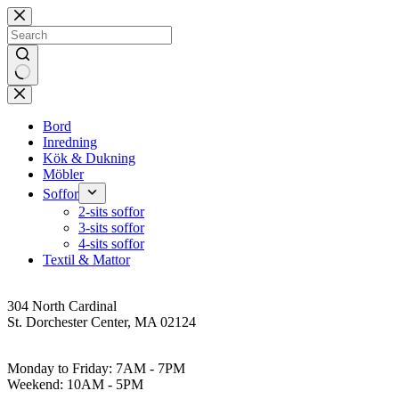
Skip
to
content
No
results
Bord
Inredning
Kök & Dukning
Möbler
Soffor
2-sits soffor
3-sits soffor
4-sits soffor
Textil & Mattor
Address
304 North Cardinal
St. Dorchester Center, MA 02124
Work Hours
Monday to Friday: 7AM - 7PM
Weekend: 10AM - 5PM