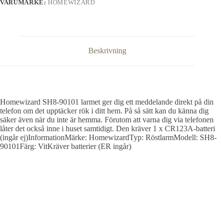
VARUMÄRKE:
HOMEWIZARD
Beskrivning
Homewizard SH8-90101 larmet ger dig ett meddelande direkt på din
telefon om det upptäcker rök i ditt hem. På så sätt kan du känna dig
säker även när du inte är hemma. Förutom att varna dig via telefonen
låter det också inne i huset samtidigt. Den kräver 1 x CR123A-batteri
(ingår ej)InformationMärke: HomewizardTyp: RöstlarmModell: SH8-
90101Färg: VitKräver batterier (ER ingår)