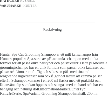
KATEGORI:
HUSHÅLL
VARUMÄRKE:
HUNTER
Beskrivning
Hunter Spa Cat Grooming Shampoo är ett milt kattschampo från
Hunters populära Spa-serie av pH-neutrala schampon med unika
formler för att passa olika pälstyper och pälstexturer. Detta pH-neutrala
groomingschampo har en unik formula som passar olika kattraser och
pälsar och lämnar en fluffig och silkeslen päls med sina milt
rengörande ingredienser som också gör det lättare att kamma pälsen
efteråt. Schampot kommer i en 200 ml flaska med ett praktiskt och
lättanvänt clip som kan öppnas och stängas med en hand och har en
behaglig och naturlig doft.InformationMärke:HunterTyp:
KattvårdSerie: SpaVariant: Grooming ShampooInnehåll: 200 ml