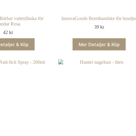
Bärbar vattenflaska för
InnovaGoods Borsthandske för husdju
undar Rosa
39
kr
42
kr
etaljer & Köp
Mer Detaljer & Köp