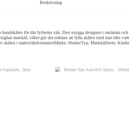
Beskrivning
 hundskålen för din fyrbenta vän. Den snygga designen i melamin och ros
agbar matskål, vilket gör det enklare att fylla skålen med mat eller vat
nre skålen i stativet)InformationMärke: HunterTyp: MadskålSerie: Kimber