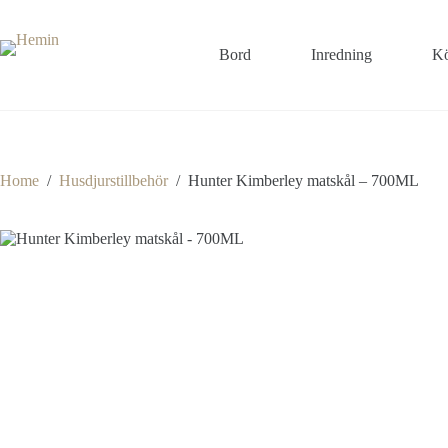
Bord
Inredning
Kö
Home
/
Husdjurstillbehör
/
Hunter Kimberley matskål – 700ML