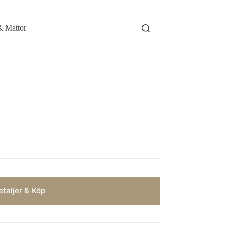
& Mattor
taljer & Köp