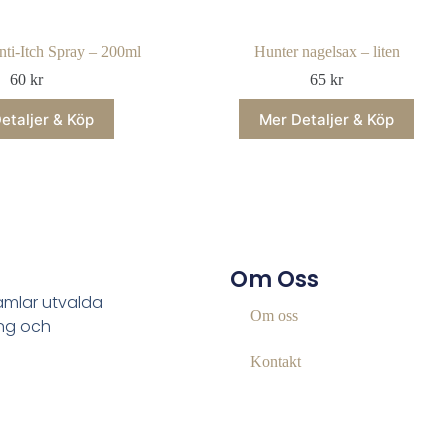
ti-Itch Spray – 200ml
Hunter nagelsax – liten
60
kr
65
kr
etaljer & Köp
Mer Detaljer & Köp
Om Oss
samlar utvalda
Om oss
ing och
Kontakt