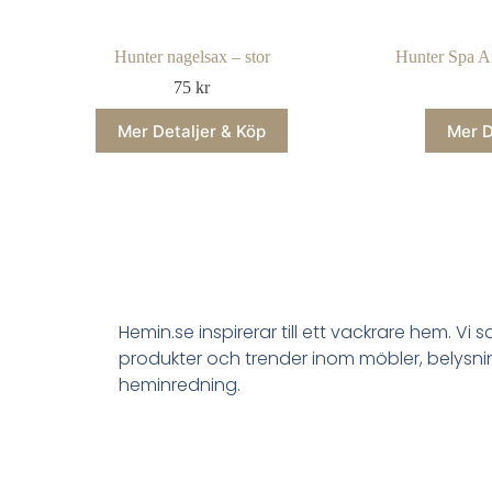
Hunter nagelsax – stor
Hunter Spa An
75
kr
Mer Detaljer & Köp
Mer D
Hemin.se inspirerar till ett vackrare hem. Vi 
produkter och trender inom möbler, belysn
heminredning.