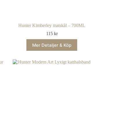
Hunter Kimberley matskål – 700ML
115
kr
Mer Detaljer & Köp