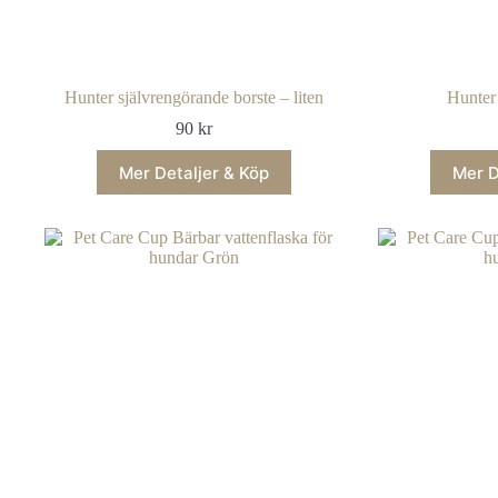
Hunter självrengörande borste – liten
Hunter
90
kr
Mer Detaljer & Köp
Mer D