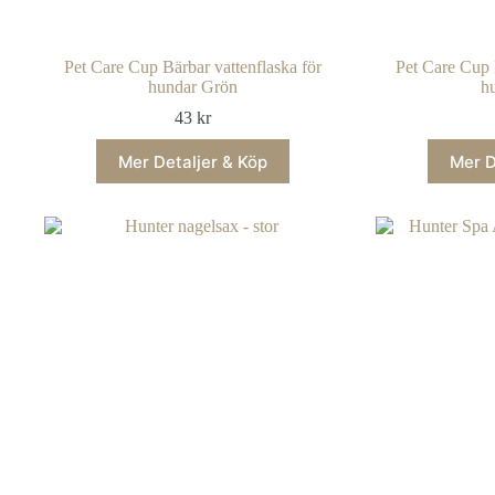
Pet Care Cup Bärbar vattenflaska för
Pet Care Cup 
hundar Grön
h
43
kr
Mer Detaljer & Köp
Mer D