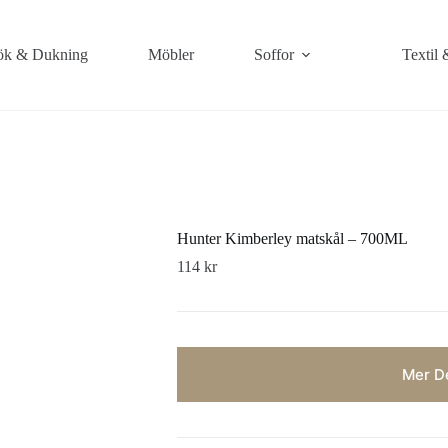
k & Dukning
Möbler
Soffor
Textil 
Hunter Kimberley matskål – 700ML
114
kr
Mer De