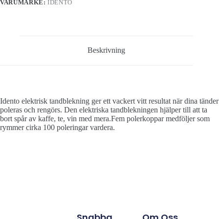
VARUMÄRKE:
IDENTO
Beskrivning
Idento elektrisk tandblekning ger ett vackert vitt resultat när dina tänder
poleras och rengörs. Den elektriska tandblekningen hjälper till att ta
bort spår av kaffe, te, vin med mera.Fem polerkoppar medföljer som
rymmer cirka 100 poleringar vardera.
Snabba
Om Oss