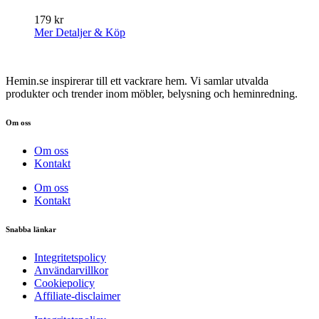
179
kr
Mer Detaljer & Köp
Hemin.se inspirerar till ett vackrare hem. Vi samlar utvalda
produkter och trender inom möbler, belysning och heminredning.
Om oss
Om oss
Kontakt
Om oss
Kontakt
Snabba länkar
Integritetspolicy
Användarvillkor
Cookiepolicy
Affiliate‑disclaimer