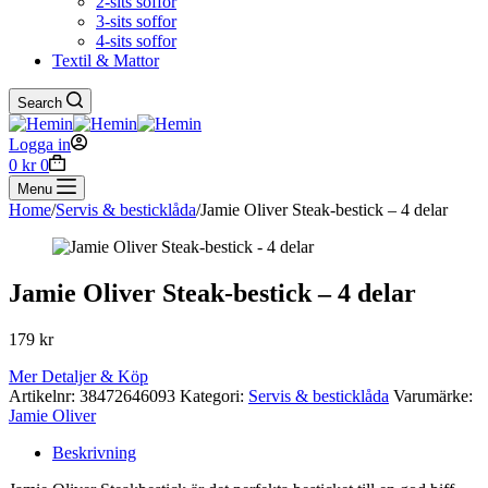
2-sits soffor
3-sits soffor
4-sits soffor
Textil & Mattor
Search
Logga in
Shopping
0
kr
0
cart
Menu
Home
/
Servis & besticklåda
/
Jamie Oliver Steak-bestick – 4 delar
Jamie Oliver Steak-bestick – 4 delar
179
kr
Mer Detaljer & Köp
Artikelnr:
38472646093
Kategori:
Servis & besticklåda
Varumärke:
Jamie Oliver
Beskrivning