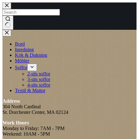
Skip
to
content
No
results
Bord
Inredning
Kök & Dukning
Möbler
Soffor
2-sits soffor
3-sits soffor
4-sits soffor
Textil & Mattor
Address
304 North Cardinal
St. Dorchester Center, MA 02124
Work Hours
Monday to Friday: 7AM - 7PM
Weekend: 10AM - 5PM