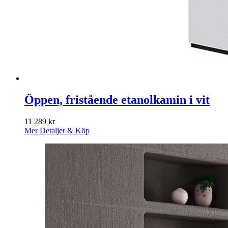
Öppen, fristående etanolkamin i vit
11 289
kr
Mer Detaljer & Köp