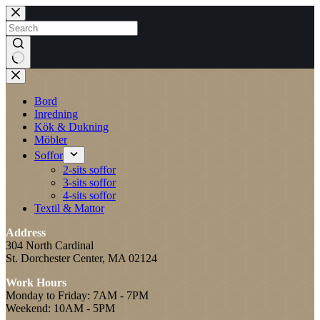
Skip
to
content
No
results
Bord
Inredning
Kök & Dukning
Möbler
Soffor
2-sits soffor
3-sits soffor
4-sits soffor
Textil & Mattor
Address
304 North Cardinal
St. Dorchester Center, MA 02124
Work Hours
Monday to Friday: 7AM - 7PM
Weekend: 10AM - 5PM