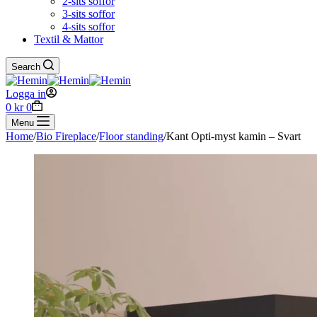
2-sits soffor
3-sits soffor
4-sits soffor
Textil & Mattor
Search
Logga in
Shopping
0
kr
0
cart
Menu
Home
/
Bio Fireplace
/
Floor standing
/
Kant Opti-myst kamin – Svart