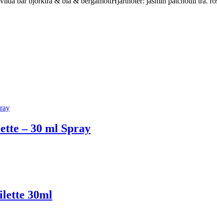
da bär björkträ & blå & bergamottHjärtnoter: jasmin patchouli trä. 
tte – 30 ml Spray
lette 30ml