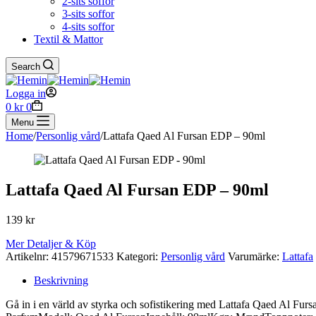
2-sits soffor
3-sits soffor
4-sits soffor
Textil & Mattor
Search
Logga in
Shopping
0
kr
0
cart
Menu
Home
/
Personlig vård
/
Lattafa Qaed Al Fursan EDP – 90ml
Lattafa Qaed Al Fursan EDP – 90ml
139
kr
Mer Detaljer & Köp
Artikelnr:
41579671533
Kategori:
Personlig vård
Varumärke:
Lattafa
Beskrivning
Gå in i en värld av styrka och sofistikering med Lattafa Qaed Al Fu