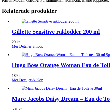
ParfumModell: Qaed Al FursanInnehåll: 90mlKøn: MændToppnoter: vil
Relaterade produkter
Gillette Sensitive raklödder 200 ml
29
kr
Mer Detaljer & Köp
Hugo Boss Orange Woman Eau de Toile
189
kr
Mer Detaljer & Köp
Marc Jacobs Daisy Dream – Eau de Toi
501
kr