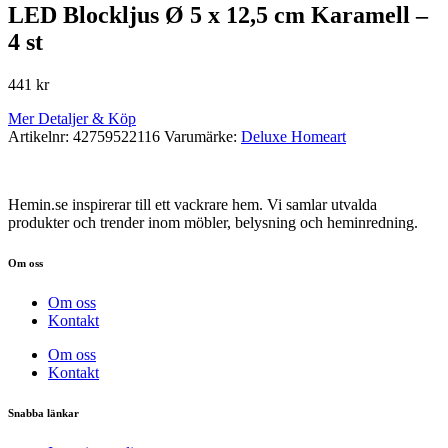
LED Blockljus Ø 5 x 12,5 cm Karamell –
4 st
441
kr
Mer Detaljer & Köp
Artikelnr:
42759522116
Varumärke:
Deluxe Homeart
Hemin.se inspirerar till ett vackrare hem. Vi samlar utvalda
produkter och trender inom möbler, belysning och heminredning.
Om oss
Om oss
Kontakt
Om oss
Kontakt
Snabba länkar