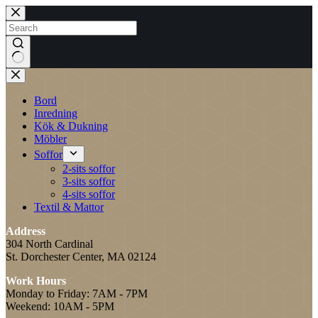
Skip
to
content
No
results
Bord
Inredning
Kök & Dukning
Möbler
Soffor
2-sits soffor
3-sits soffor
4-sits soffor
Textil & Mattor
Address
304 North Cardinal
St. Dorchester Center, MA 02124
Work Hours
Monday to Friday: 7AM - 7PM
Weekend: 10AM - 5PM