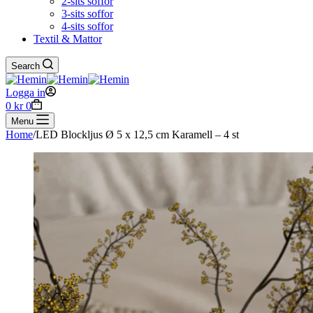
2-sits soffor
3-sits soffor
4-sits soffor
Textil & Mattor
Search
Logga in
Shopping
0
kr
0
cart
Menu
Home
/
LED Blockljus Ø 5 x 12,5 cm Karamell – 4 st