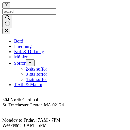
Skip
to
content
No
results
Bord
Inredning
Kök & Dukning
Möbler
Soffor
2-sits soffor
3-sits soffor
4-sits soffor
Textil & Mattor
Address
304 North Cardinal
St. Dorchester Center, MA 02124
Work Hours
Monday to Friday: 7AM - 7PM
Weekend: 10AM - 5PM