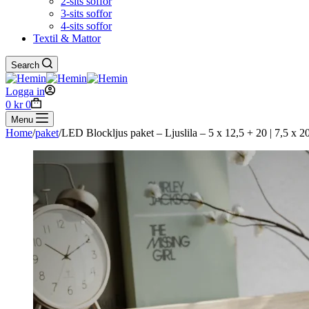
2-sits soffor
3-sits soffor
4-sits soffor
Textil & Mattor
Search
Logga in
Shopping
0
kr
0
cart
Menu
Home
/
paket
/
LED Blockljus paket – Ljuslila – 5 x 12,5 + 20 | 7,5 x 2