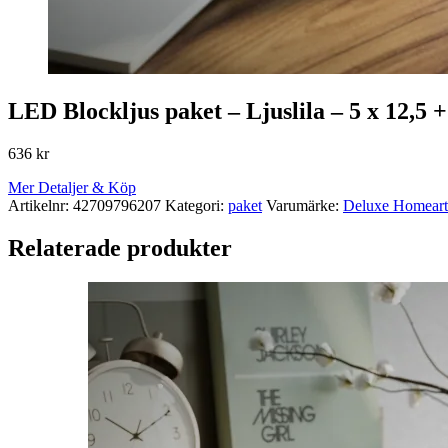
LED Blockljus paket – Ljuslila – 5 x 12,5 + 
636
kr
Mer Detaljer & Köp
Artikelnr:
42709796207
Kategori:
paket
Varumärke:
Deluxe Homeart
Relaterade produkter