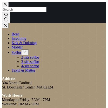
Skip
to
content
No
results
Bord
Inredning
Kök & Dukning
Möbler
Soffor
2-sits soffor
3-sits soffor
4-sits soffor
Textil & Mattor
Address
304 North Cardinal
St. Dorchester Center, MA 02124
Work Hours
Monday to Friday: 7AM - 7PM
Weekend: 10AM - 5PM