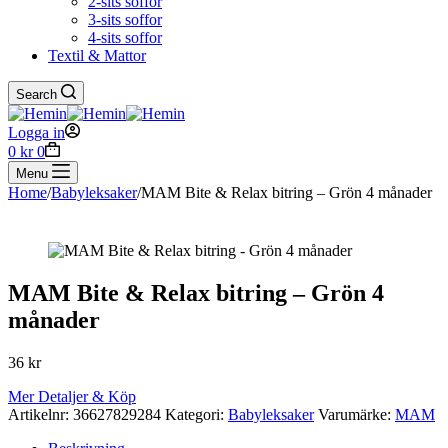
2-sits soffor
3-sits soffor
4-sits soffor
Textil & Mattor
Search
Logga in
Shopping
0
kr
0
cart
Menu
Home
/
Babyleksaker
/
MAM Bite & Relax bitring – Grön 4 månader
MAM Bite & Relax bitring – Grön 4
månader
36
kr
Mer Detaljer & Köp
Artikelnr:
36627829284
Kategori:
Babyleksaker
Varumärke:
MAM