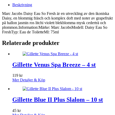
Beskrivning
Marc Jacobs Daisy Eau So Fresh är en utveckling av den ikoniska
Daisy, en blommig fräsch och komplex doft med noter av grapefrukt
på hallon jasmin ros litchi violett blekblomma mysk cederträ och
plommon.Information:Märke: Marc JacobsModell: Daisy Eau So
FreshTyp: Eau de ToiletteMl: 75ml
Relaterade produkter
Gillette Venus Spa Breeze – 4 st
119
kr
Mer Detaljer & Köp
Gillette Blue II Plus Slalom – 10 st
45
kr