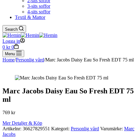
2-sits soffor
3-sits soffor
4-sits soffor
Textil & Mattor
Search
Logga in
Shopping
0
kr
0
cart
Menu
Home
/
Personlig vård
/
Marc Jacobs Daisy Eau So Fresh EDT 75 ml
Marc Jacobs Daisy Eau So Fresh EDT 75
ml
769
kr
Mer Detaljer & Köp
Artikelnr:
36627829551
Kategori:
Personlig vård
Varumärke:
Marc
Jacobs