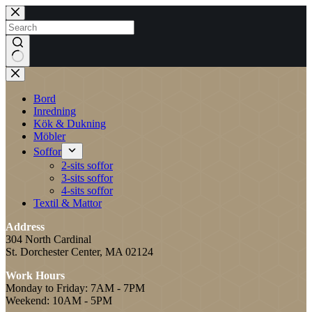
Skip
to
content
No
results
Bord
Inredning
Kök & Dukning
Möbler
Soffor
2-sits soffor
3-sits soffor
4-sits soffor
Textil & Mattor
Address
304 North Cardinal
St. Dorchester Center, MA 02124
Work Hours
Monday to Friday: 7AM - 7PM
Weekend: 10AM - 5PM