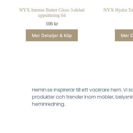
NYX Intense Butter Gloss 3-delad
NYX Hydra Tou
uppsättning 04
106
kr
Mer Detaljer & Köp
Mer D
Hemin.se inspirerar till ett vackrare hem. Vi 
produkter och trender inom möbler, belysn
heminredning.