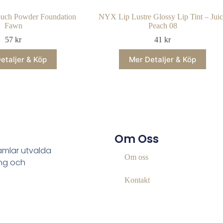
ch Powder Foundation
NYX Lip Lustre Glossy Lip Tint – Jui
Fawn
Peach 08
57
kr
41
kr
etaljer & Köp
Mer Detaljer & Köp
Om Oss
samlar utvalda
Om oss
ing och
Kontakt