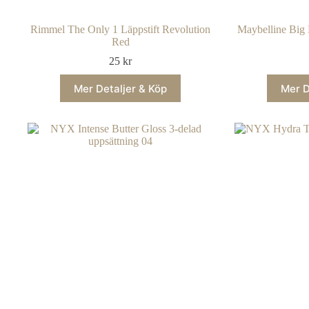
Rimmel The Only 1 Läppstift Revolution
Maybelline Big 
Red
25
kr
Mer Detaljer & Köp
Mer D