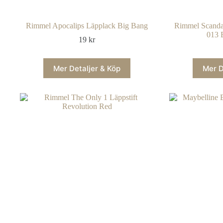
Rimmel Apocalips Läpplack Big Bang
Rimmel Scanda
013 
19
kr
Mer Detaljer & Köp
Mer D