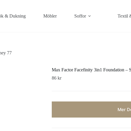
k & Dukning
Möbler
Soffor
Textil 
ney 77
Max Factor Facefinity 3in1 Foundation – 
86
kr
Mer De