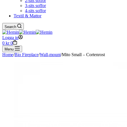
2-sits soffor
3-sits soffor
4-sits soffor
Textil & Mattor
Search
Logga in
Shopping
0
kr
0
cart
Menu
Home
/
Bio Fireplace
/
Wall-mount
/
Mito Small – Cortenrost