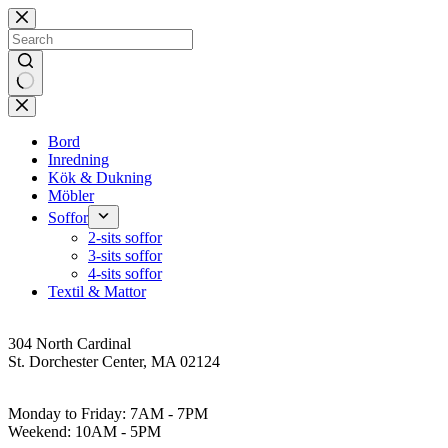
Skip
to
content
No
results
Bord
Inredning
Kök & Dukning
Möbler
Soffor
2-sits soffor
3-sits soffor
4-sits soffor
Textil & Mattor
Address
304 North Cardinal
St. Dorchester Center, MA 02124
Work Hours
Monday to Friday: 7AM - 7PM
Weekend: 10AM - 5PM