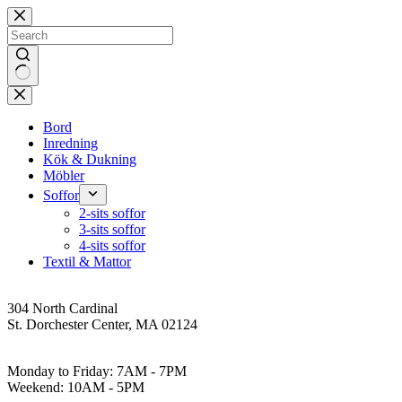
Skip
to
content
No
results
Bord
Inredning
Kök & Dukning
Möbler
Soffor
2-sits soffor
3-sits soffor
4-sits soffor
Textil & Mattor
Address
304 North Cardinal
St. Dorchester Center, MA 02124
Work Hours
Monday to Friday: 7AM - 7PM
Weekend: 10AM - 5PM