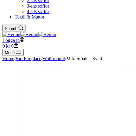
2-sits soffor
3-sits soffor
4-sits soffor
Textil & Mattor
Search
Logga in
Shopping
0
kr
0
cart
Menu
Home
/
Bio Fireplace
/
Wall-mount
/
Mito Small – Svart