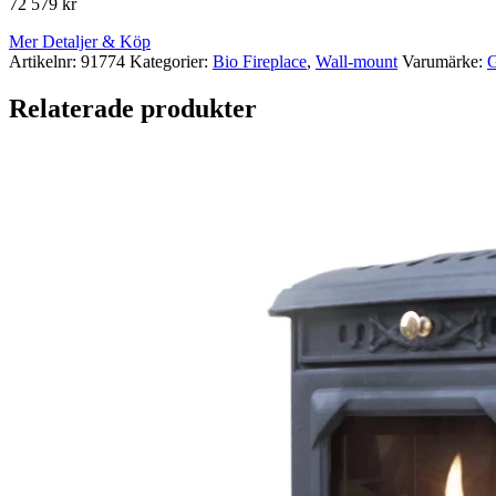
72 579
kr
Mer Detaljer & Köp
Artikelnr:
91774
Kategorier:
Bio Fireplace
,
Wall-mount
Varumärke:
G
Relaterade produkter