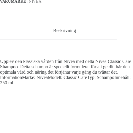
VARUMÄRKE:
NIVEA
Beskrivning
Upplev den klassiska vården från Nivea med detta Nivea Classic Care
Shampoo. Detta schampo är speciellt formulerat för att ge ditt hår den
optimala vård och näring det förtjänar varje gång du tvättar det.
InformationMärke: NiveaModell: Classic CareTyp: SchampoInnehåll:
250 ml