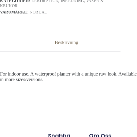
KATEGORIER:
DEKORATION
,
INREDNING
,
VASER &
KRUKOR
VARUMÄRKE:
NORDAL
Beskrivning
For indoor use. A waterproof planter with a unique raw look. Available
in more sizes/versions.
Snabba
Om Oss