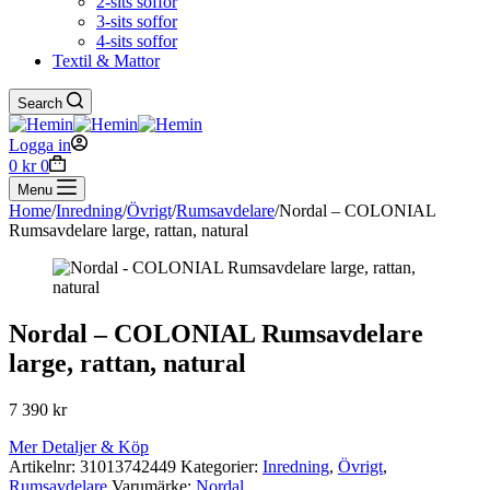
2-sits soffor
3-sits soffor
4-sits soffor
Textil & Mattor
Search
Logga in
0
kr
0
Menu
Home
/
Inredning
/
Övrigt
/
Rumsavdelare
/
Nordal – COLONIAL
Rumsavdelare large, rattan, natural
Nordal – COLONIAL Rumsavdelare
large, rattan, natural
7 390
kr
Mer Detaljer & Köp
Artikelnr:
31013742449
Kategorier:
Inredning
,
Övrigt
,
Rumsavdelare
Varumärke:
Nordal