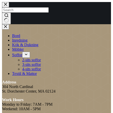
Bord
Inredning
Kök & Dukning
Möbler
Soffor
2-sits soffor
3-sits soffor
4-sits soffor
Textil & Mattor
Address
304 North Cardinal
St. Dorchester Center, MA 02124
Work Hours
Monday to Friday: 7AM - 7PM
Weekend: 10AM - 5PM