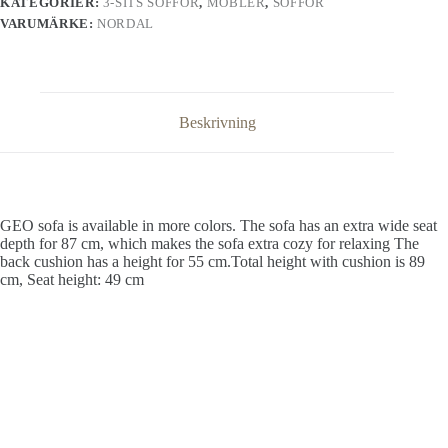
KATEGORIER:
3-SITS SOFFOR
,
MÖBLER
,
SOFFOR
VARUMÄRKE:
NORDAL
Beskrivning
GEO sofa is available in more colors. The sofa has an extra wide seat
depth for 87 cm, which makes the sofa extra cozy for relaxing The
back cushion has a height for 55 cm.Total height with cushion is 89
cm, Seat height: 49 cm