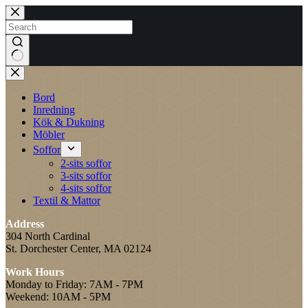
Skip
to
content
No
results
Bord
Inredning
Kök & Dukning
Möbler
Soffor
2-sits soffor
3-sits soffor
4-sits soffor
Textil & Mattor
Address
304 North Cardinal
St. Dorchester Center, MA 02124
Work Hours
Monday to Friday: 7AM - 7PM
Weekend: 10AM - 5PM