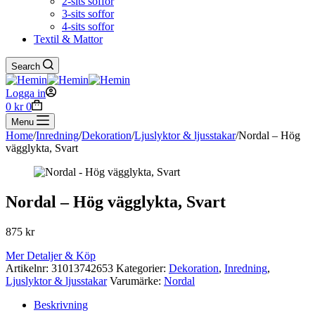
2-sits soffor
3-sits soffor
4-sits soffor
Textil & Mattor
Search
Logga in
Shopping
0
kr
0
cart
Menu
Home
/
Inredning
/
Dekoration
/
Ljuslyktor & ljusstakar
/
Nordal – Hög
vägglykta, Svart
Nordal – Hög vägglykta, Svart
875
kr
Mer Detaljer & Köp
Artikelnr:
31013742653
Kategorier:
Dekoration
,
Inredning
,
Ljuslyktor & ljusstakar
Varumärke:
Nordal
Beskrivning