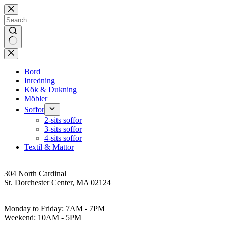
Skip
to
content
No
results
Bord
Inredning
Kök & Dukning
Möbler
Soffor
2-sits soffor
3-sits soffor
4-sits soffor
Textil & Mattor
Address
304 North Cardinal
St. Dorchester Center, MA 02124
Work Hours
Monday to Friday: 7AM - 7PM
Weekend: 10AM - 5PM