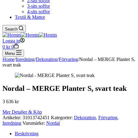
2-sits soffor
3-sits soffor
4-sits soffor
Textil & Mattor
Search
Logga in
Shopping
0
kr
0
cart
Menu
Home
/
Inredning
/
Dekoration
/
Förvaring
/
Nordal – MERGE Planter S,
svart teak
Nordal – MERGE Planter S, svart teak
3 636
kr
Mer Detaljer & Köp
Artikelnr:
31013742451
Kategorier:
Dekoration
,
Förvaring
,
Inredning
Varumärke:
Nordal
Beskrivning