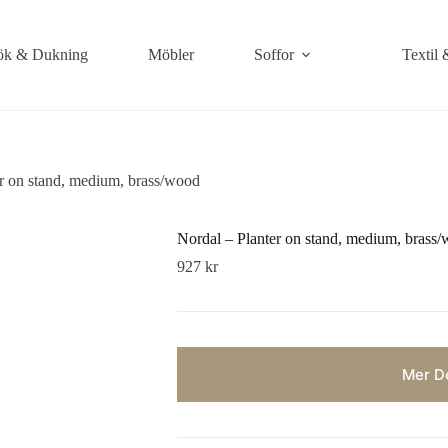
k & Dukning
Möbler
Soffor
Textil 
r on stand, medium, brass/wood
Nordal – Planter on stand, medium, brass
927
kr
Mer De