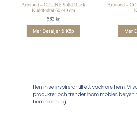
Artwood – CELINE Solid Black
Artwood – 
Kuddfodral 60×40 cm
K
562
kr
Mer Detaljer & Köp
Mer D
Hemin.se inspirerar till ett vackrare hem. Vi 
produkter och trender inom möbler, belysn
heminredning.