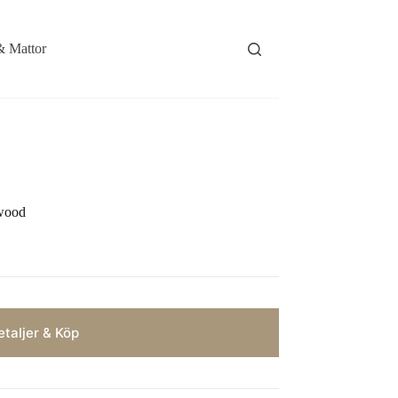
& Mattor
/wood
taljer & Köp