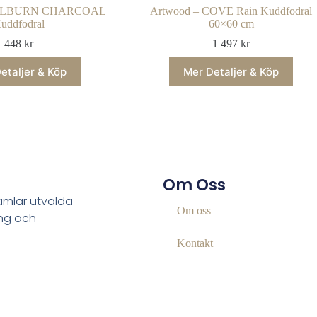
COLBURN CHARCOAL
Artwood – COVE Rain Kuddfodral
uddfodral
60×60 cm
448
kr
1 497
kr
etaljer & Köp
Mer Detaljer & Köp
Om Oss
samlar utvalda
Om oss
ing och
Kontakt