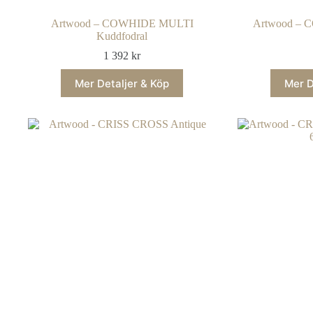
Artwood – COWHIDE MULTI
Artwood – C
Kuddfodral
1 392
kr
Mer Detaljer & Köp
Mer D