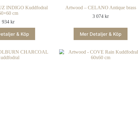
UZ INDIGO Kuddfodral
Artwood – CELANO Antique brass
60×60 cm
3 074
kr
934
kr
etaljer & Köp
Mer Detaljer & Köp