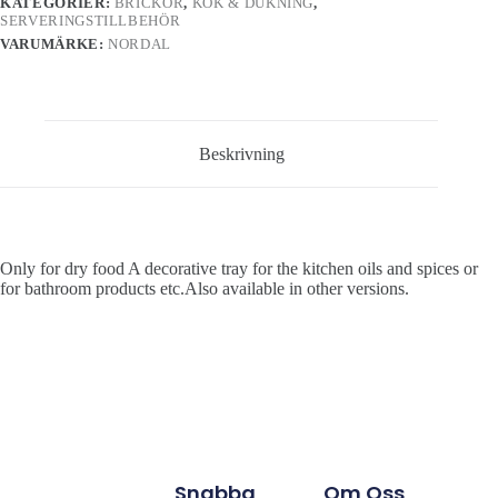
KATEGORIER:
BRICKOR
,
KÖK & DUKNING
,
SERVERINGSTILLBEHÖR
VARUMÄRKE:
NORDAL
Beskrivning
Only for dry food A decorative tray for the kitchen oils and spices or
for bathroom products etc.Also available in other versions.
Snabba
Om Oss