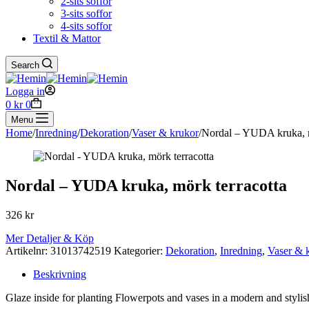
2-sits soffor
3-sits soffor
4-sits soffor
Textil & Mattor
Search
Logga in
Shopping
0
kr
0
cart
Menu
Home
/
Inredning
/
Dekoration
/
Vaser & krukor
/
Nordal – YUDA kruka, m
Nordal – YUDA kruka, mörk terracotta
326
kr
Mer Detaljer & Köp
Artikelnr:
31013742519
Kategorier:
Dekoration
,
Inredning
,
Vaser & 
Beskrivning
Glaze inside for planting Flowerpots and vases in a modern and stylish