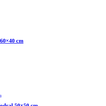
 60×40 cm
odral 50×50 cm