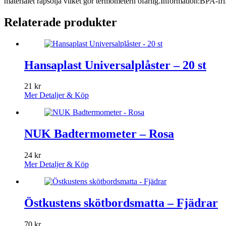
materialet rapsolja vilket gör termometern ofarlig.Information:BPA-f
Relaterade produkter
Hansaplast Universalplåster – 20 st
21
kr
Mer Detaljer & Köp
NUK Badtermometer – Rosa
24
kr
Mer Detaljer & Köp
Östkustens skötbordsmatta – Fjädrar
70
kr