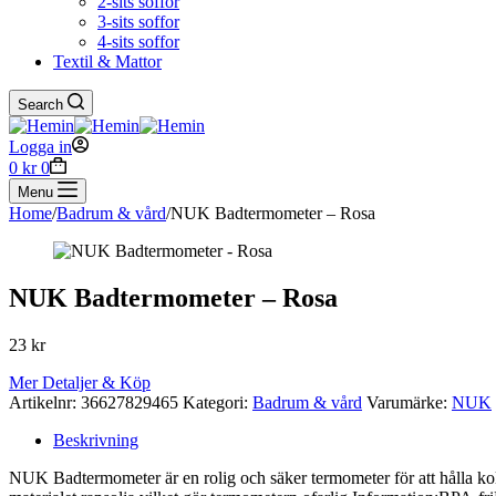
2-sits soffor
3-sits soffor
4-sits soffor
Textil & Mattor
Search
Logga in
Shopping
0
kr
0
cart
Menu
Home
/
Badrum & vård
/
NUK Badtermometer – Rosa
NUK Badtermometer – Rosa
23
kr
Mer Detaljer & Köp
Artikelnr:
36627829465
Kategori:
Badrum & vård
Varumärke:
NUK
Beskrivning
NUK Badtermometer är en rolig och säker termometer för att hålla koll