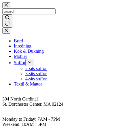
Skip
to
content
No
results
Bord
Inredning
Kök & Dukning
Möbler
Soffor
2-sits soffor
3-sits soffor
4-sits soffor
Textil & Mattor
Address
304 North Cardinal
St. Dorchester Center, MA 02124
Work Hours
Monday to Friday: 7AM - 7PM
Weekend: 10AM - 5PM